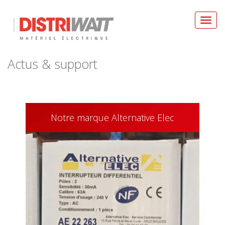
Toggl
navig
Actus & support
Notre marque Alternative Elec