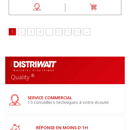
1
2
3
4
…
112
113
114
→
®
Quality
SERVICE COMMERCIAL
15 conseillers techniques à votre écoute
RÉPONSE EN MOINS D'1H