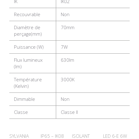
IK
IK02
Recouvrable
Non
Diamètre de
70mm
perçage(mm)
Puissance (W)
7W
Flux lumineux
630lm
(lm)
Température
3000K
(Kelvin)
Dimmable
Non
Classe
Classe II
SYLVANIA
IP65 – IK08
ISOLANT
LED 6-E 6W