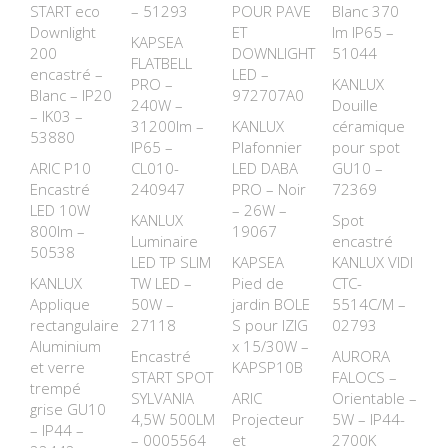
START eco
– 51293
POUR PAVE
Blanc 370
Downlight
ET
lm IP65 –
KAPSEA
200
DOWNLIGHT
51044
FLATBELL
encastré –
LED –
PRO –
KANLUX
Blanc – IP20
972707A0
240W –
Douille
– IK03 –
31200lm –
KANLUX
céramique
53880
IP65 –
Plafonnier
pour spot
ARIC P10
CL010-
LED DABA
GU10 –
Encastré
240947
PRO – Noir
72369
LED 10W
– 26W –
KANLUX
Spot
800lm –
19067
Luminaire
encastré
50538
LED TP SLIM
KAPSEA
KANLUX VIDI
KANLUX
TW LED –
Pied de
CTC-
Applique
50W –
jardin BOLE
5514C/M –
rectangulaire
27118
S pour IZIG
02793
Aluminium
x 15/30W –
Encastré
AURORA
et verre
KAPSP10B
START SPOT
FALOCS –
trempé
SYLVANIA
ARIC
Orientable –
grise GU10
4,5W 500LM
Projecteur
5W – IP44-
– IP44 –
– 0005564
et
2700K