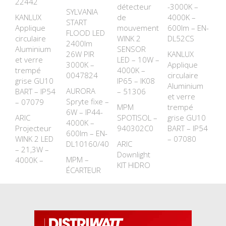
22442
détecteur
-3000K –
SYLVANIA
KANLUX
de
4000K –
START
Applique
mouvement
600lm – EN-
FLOOD LED
circulaire
WINK 2
DL52CS
2400lm
Aluminium
SENSOR
26W PIR
KANLUX
et verre
LED – 10W –
3000K –
Applique
trempé
4000K –
0047824
circulaire
grise GU10
IP65 – IK08
Aluminium
AURORA
BART – IP54
– 51306
et verre
Spryte fixe –
– 07079
MPM
trempé
6W – IP44-
ARIC
SPOTISOL –
grise GU10
4000K –
Projecteur
940302C0
BART – IP54
600lm – EN-
WINK 2 LED
– 07080
DL10160/40
ARIC
– 21,3W –
Downlight
MPM –
4000K –
KIT HIDRO
ÉCARTEUR