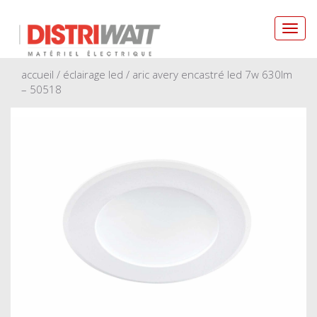
Toggl
navig
accueil
/
éclairage led
/ aric avery encastré led 7w 630lm
– 50518