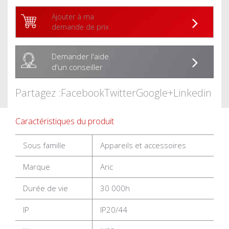
Ajouter à ma
demande de prix
Demander l'aide
d'un conseiller
Partagez :
Facebook
Twitter
Google+
Linkedin
Caractéristiques du produit
Sous famille
Appareils et accessoires
Marque
Aric
Durée de vie
30 000h
IP
IP20/44