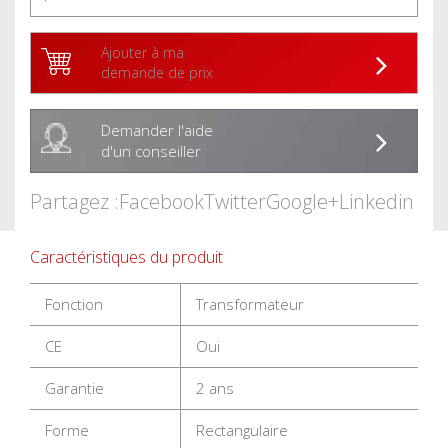
Ajouter à ma
demande de prix
Demander l'aide
d'un conseiller
Partagez :
Facebook
Twitter
Google+
Linkedin
Caractéristiques du produit
Fonction
Transformateur
CE
Oui
Garantie
2 ans
Forme
Rectangulaire