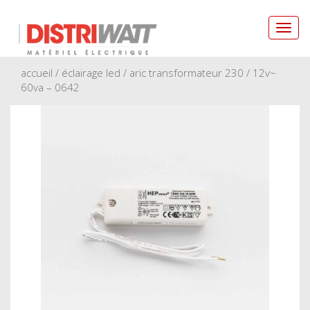
Toggl
navig
accueil
/
éclairage led
/ aric transformateur 230 / 12v~
60va – 0642