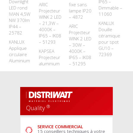
Downlight
IP65 –
ARIC
fixe sans
LED rond
Dimmable –
Projecteur
lampe IP20
IVIAN 4,5W
11060
WINK 2 LED
– 4872
NW 370lm
– 21,3W –
KANLUX
ARIC
IP44 –
4000K –
Douille
Projecteur
25782
IP65 – IK08
céramique
WINK 2 LED
KANLUX
– 51293
pour spot
– 30W –
Applique
GU10 –
KAPSEA
4000K –
circulaire
72369
Projecteur
IP65 – IK08
Aluminium
aluminium
– 51295
®
Quality
SERVICE COMMERCIAL
15 conseillers techniques à votre