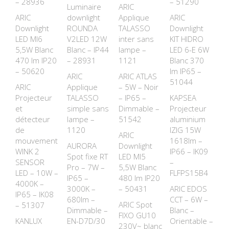
– 28936
– 51290
Luminaire
ARIC
ARIC
downlight
Applique
ARIC
Downlight
ROUNDA
TALASSO
Downlight
LED MI6
V2LED 12W
inter sans
KIT HIDRO
5,5W Blanc
Blanc – IP44
lampe –
LED 6-E 6W
470 lm IP20
– 28931
1121
Blanc 370
– 50620
lm IP65 –
ARIC
ARIC ATLAS
51044
ARIC
Applique
– 5W – Noir
Projecteur
TALASSO
– IP65 –
KAPSEA
et
simple sans
Dimmable –
Projecteur
détecteur
lampe –
51542
aluminium
de
1120
IZIG 15W
ARIC
mouvement
1618lm –
AURORA
Downlight
WINK 2
IP66 – IK09
Spot fixe RT
LED MI5
SENSOR
–
Pro – 7W –
5,5W Blanc
LED – 10W –
FLFPS15B4
IP65 –
480 lm IP20
4000K –
3000K –
– 50431
ARIC EDOS
IP65 – IK08
680lm –
CCT – 6W –
ARIC Spot
– 51307
Dimmable –
Blanc –
FIXO GU10
KANLUX
EN-D7D/30
Orientable –
230V~ blanc