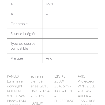
IP
IP20
IK
–
Orientable
–
Source intégrée
–
Type de source
–
compatible
Marque
Aric
KANLUX
et verre
IZIG +S
ARIC
Luminaire
trempé
230W
Projecteur
downlight
grise GU10
30435lm –
WINK 2 LED
ROUNDA
BART – IP54
IP66 – IK10
– 9,8W –
V2LED 24W
– 07079
–
4000K –
Blanc – IP44
FLL230B45C
IP65 – IK08
KANLUX