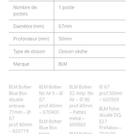
Nombre de
1 poste
postes
Diamètre (mm)
67mm
Profondeur (mm)
50mm
Type de cloison
Cloison sèche
Marque
BLM
BLM Boîtier
BLM Boîtier
BLM Boîtier
Ø 67
Blue Box
No Air II – Ø
32 Amp. No
prof.50mm
double
67
Air – Ø 86
– 600509
entraxe
prof.40mm
prof.40mm
BLM Fiche
71mm – Ø
– 670400
– Pattes
douille DCL
67
métal –
BLM Boîtier
E27
prof.40mm
690860
Blue Box
Préfabox –
– 620719
triple
BLM Boîtier
710100