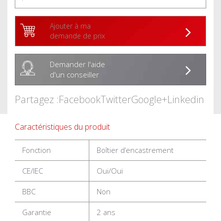
Ajouter à ma
demande de prix
Demander l'aide
d'un conseiller
Partagez :
Facebook
Twitter
Google+
Linkedin
Caractéristiques du produit
Fonction
Boîtier d’encastrement
CE/IEC
Oui/Oui
BBC
Non
Garantie
2 ans