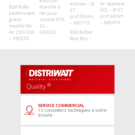
Bouchon
Air applique
entraxe – Ø
BLM Boîte
étanche à
DCL – Ø 67
67
pavillonnaire
l’air pour
prof.40mm
prof.50mm
grand
conduit ICTA
– 680410
– 682715
modèle No
32 –
Air 250×250
690320
BLM Boîtier
– 590250
Blue Box –
®
Quality
SERVICE COMMERCIAL
15 conseillers techniques à votre
écoute