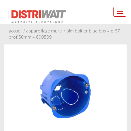
Toggl
navig
accueil
/
appareillage mural
/ blm boîtier blue box – ø 67
prof.50mm – 600509