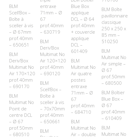
BLM
entraxe
Blue Box
BLM Boîte
Scell’Box –
71mm – Ø
applique
pavillonnaire
Boîte à
67
DCL – Ø 64
classique
sceller à vis
prof.40mm
prof.40mm
250 x 250 x
– Ø 67mm
– 630719
+ couvercle
85 mm –
prof.40mm
applique
BLM
510250
– 650651
DCL –
Deriv’Box
BLM
601409
BLM
Multimat No
Multimat No
Deriv’Box
Air 120×120
BLM
Air simple –
Multimat No
prof.40mm
Multimat No
Ø 67
Air 170×120
– 690120
Air quatre
prof.50mm
prof.40mm
postes
BLM
– 680500
– 690170
entraxe
Scell’Box –
BLM Boîtier
71mm – Ø
BLM
Boîte à
Blue Box –
67
Multimat No
sceller à vis
Ø 67
prof.40mm
Point de
– 70x70mm
prof.40mm
– 684710
centre DCL
prof.40mm
– 610409
– Ø 67
– 650661
BLM
BLM
prof.50mm
Multimat No
BLM
Multimat No
– 680510
Air – double