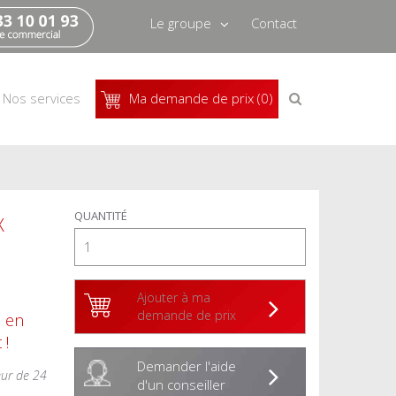
Le groupe
Contact
Qui sommes-nous
Recrutement
Recherche
Nos services
Ma demande de prix (0)
de
produits
Actus
Pressbook
QUANTITÉ
X
Ajouter à ma
demande de prix
s en
 !
Demander l'aide
eur de 24
d'un conseiller