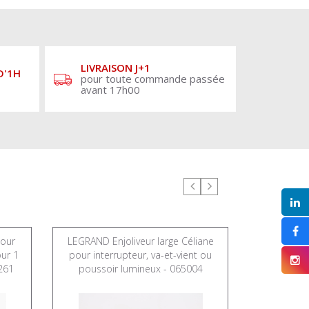
LIVRAISON J+1
D'1H
pour toute commande passée
avant 17h00
pour
LEGRAND Enjoliveur large Céliane
LEGRAND Sup
our 1
pour interrupteur, va-et-vient ou
Céliane ou 
261
poussoir lumineux - 065004
6 à 8