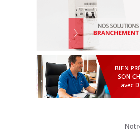
BIEN PR
SON CH
avec
D
Notr