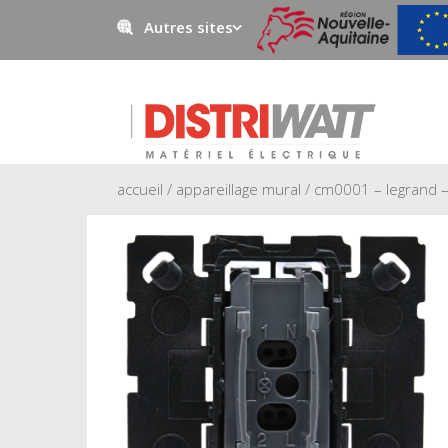
Autres sites
Negowatt
Prestawatt
accueil
/
appareillage mural
/ cm0001 – legrand –