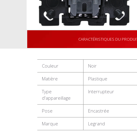
CARACTÉRISTIQUES DU PRODUI
Couleur
Noir
Matière
Plastique
Type
Interrupteur
d'appareillage
Pose
Encastrée
Marque
Legrand