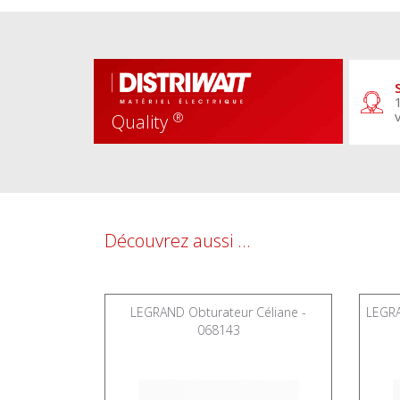
®
Quality
Découvrez aussi ...
oliveur pour
LEGRAND Obturateur Céliane -
LEGRA
es Céliane
068143