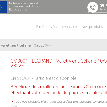
Notre entreprise est
soutenue par l'Union
Européenne
2 métiers à votre service
Nos produits
 va-et-vient céliane 10ax 230v~
CM0001 - LEGRAND - Va-et-vient Céliane 10A
230V~
EN STOCK - l'article est disponible
Bénéficiez des meilleurs tarifs garantis & négocié
effectuant votre demande de prix dès maintenant
Tous nos produits électriques possèdent une garantie construct
mois