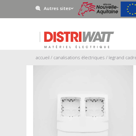
Autres sites
Negowatt
Prestawatt
accueil
/
canalisations électriques
/ legrand cadr