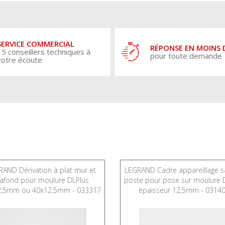
SERVICE COMMERCIAL
RÉPONSE EN MOINS 
15 conseillers techniques à
pour toute demande
votre écoute
AND Dérivation à plat mur et
LEGRAND Cadre appareillage sai
lafond pour moulure DLPlus
poste pour pose sur moulure 
2,5mm ou 40x12,5mm - 033317
épaisseur 12,5mm - 0314