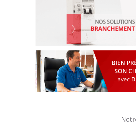
BIEN PR
SON CH
avec
D
Notr