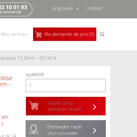
Le groupe
Contact
Qui sommes-nous
Recrutement
Recherche
Nos services
Ma demande de prix (0)
de
produits
Actus
Pressbook
 épaisseur 12,5mm – 031414
QUANTITÉ
 pose
mm -
Ajouter à ma
demande de prix
s en
 !
Demander l'aide
d'un conseiller
eur de 24