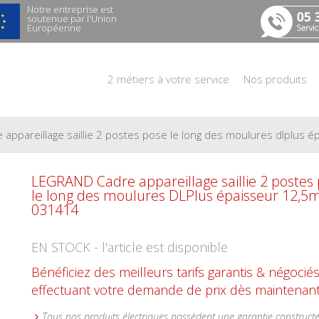
Notre entreprise est
soutenue par l'Union
Européenne
2 métiers à votre service
Nos produits
e appareillage saillie 2 postes pose le long des moulures dlplus
LEGRAND Cadre appareillage saillie 2 postes
le long des moulures DLPlus épaisseur 12,5
031414
EN STOCK - l'article est disponible
Bénéficiez des meilleurs tarifs garantis & négocié
effectuant votre demande de prix dès maintenant
Tous nos produits électriques possèdent une garantie construct