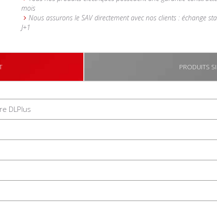
mois
Nous assurons le SAV directement avec nos clients : échange st
J+1
T
PRODUITS SI
re DLPlus