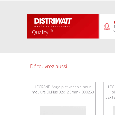
®
Quality
Découvrez aussi ...
ou extérieur
LEGRAND Angle plat variable pour
LEGR
re DLPlus
moulure DLPlus 32x12,5mm - 030253
p
0221
32x1