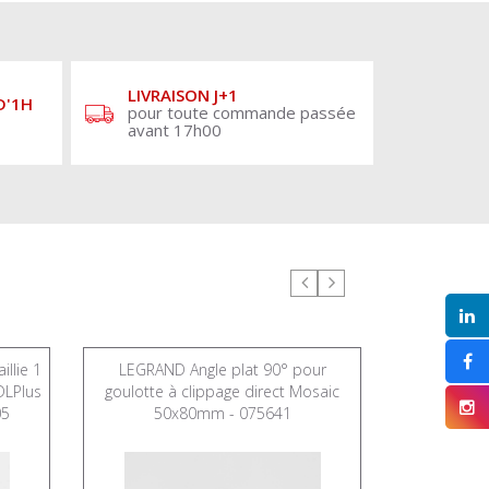
LIVRAISON J+1
D'1H
pour toute commande passée
avant 17h00
llie 1
LEGRAND Angle plat 90° pour
LEGRAND 
DLPlus
goulotte à clippage direct Mosaic
goulotte à
05
50x80mm - 075641
50x