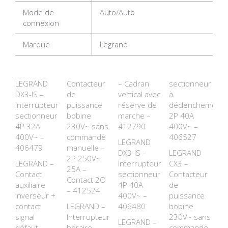
Mode de
Auto/Auto
connexion
Marque
Legrand
LEGRAND
Contacteur
– Cadran
sectionneur
DX3-IS –
de
vertical avec
à
Interrupteur
puissance
réserve de
déclenchement
sectionneur
bobine
marche –
2P 40A
4P 32A
230V~ sans
412790
400V~ –
400V~ –
commande
406527
LEGRAND
406479
manuelle –
DX3-IS –
LEGRAND
2P 250V~
LEGRAND –
Interrupteur
CX3 –
25A –
Contact
sectionneur
Contacteur
Contact 2O
auxiliaire
4P 40A
de
– 412524
inverseur +
400V~ –
puissance
contact
LEGRAND –
406480
bobine
signal
Interrupteur
230V~ sans
LEGRAND –
défaut
horaire
commande