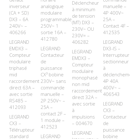
Déclencheur
inverseur
analogique
manuelle –
à minimum
(CA + SD)
modulaire
4P 400V~
de tension
DX3 – 6A
programmable
25A –
(MT) DX3 –
240V~ –
250V~ 1
Contact 4F –
230V~ OU
406266
sortie 16A –
412535
230V= –
412780
LEGRAND
406282
LEGRAND
EMDX3 –
LEGRAND
DX3-IS –
LEGRAND
Compteur
Contacteur
Interrupteur
EMDX3 –
modulaire
de
sectionneur
Compteur
triphasé
puissance
à
modulaire
mid
CX³ bobine
déclenchement
monophasé
raccordement
230V~ sans
4P 40A
non mid
direct 63A –
commande
400V~ –
raccordement
avec sortie
manuelle –
406543
direct 32A –
RS485 –
2P 250V~ –
avec sortie
LEGRAND
412093
25A –
à
CX3 –
contact 2F –
LEGRAND
impulsions
Contacteur
1 module –
CX3 –
– 004670
de
412523
Télérupteur
puissance
LEGRAND
standard
LEGRAND
bobine