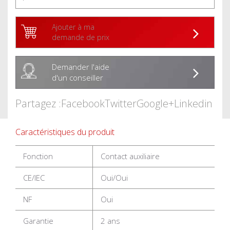
Ajouter à ma
demande de prix
Demander l'aide
d'un conseiller
Partagez :
Facebook
Twitter
Google+
Linkedin
Caractéristiques du produit
Fonction
Contact auxiliaire
CE/IEC
Oui/Oui
NF
Oui
Garantie
2 ans