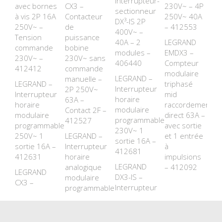
Interrupteur-
avec bornes
CX3 –
230V~ – 4P
sectionneur
à vis 2P 16A
Contacteur
250V~ 40A
DX³-IS 2P
250V~ –
de
– 412553
400V~ –
Tension
puissance
40A – 2
LEGRAND
commande
bobine
modules –
EMDX3 –
230V~ –
230V~ sans
406440
Compteur
412412
commande
modulaire
LEGRAND –
manuelle –
LEGRAND –
triphasé
Interrupteur
2P 250V~
Interrupteur
mid
horaire
63A –
horaire
raccordement
modulaire
Contact 2F –
modulaire
direct 63A –
programmable
412527
programmable
avec sortie
230V~ 1
250V~ 1
LEGRAND –
et 1 entrée
sortie 16A –
sortie 16A –
Interrupteur
à
412681
412631
horaire
impulsions
LEGRAND
analogique
– 412092
LEGRAND
DX3-IS –
modulaire
CX3 –
Interrupteur
programmable