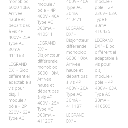
monobloc
400V~ 40A
module /
module /
6000 10kA
Type AC
pôle – 2P
pôle – 4P
Arrivée
30mA –
230V~ 63A
400V~ 40A
haute et
410471
Type F
Type AC
départ bas
30mA –
300mA –
LEGRAND
à vis 4P
410435
410511
DX³ –
400V~ 25A
Disjoncteur
LEGRAND
LEGRAND
Type AC
différentiel
DX³ – Bloc
DX³ –
30mA –
monobloc
différentiel
Disjoncteur
411188
6000 10kA
adaptable à
différentiel
LEGRAND
Arrivée
vis pour
monobloc
DX³ – Bloc
haute et
disj. 1
6000 10kA
différentiel
départ bas
module /
Arrivée
adaptable à
à vis 4P
pôle – 4P
haute et
vis pour
400V~ 20A
400V~ 63A
départ bas
disj. 1
Type AC
Type AC
à vis 4P
module /
30mA –
30mA –
400V~ 25A
pôle – 2P
411187
410500
Type AC
230V~ 63A
300mA –
LEGRAND
Type AC
411207
DX³ –