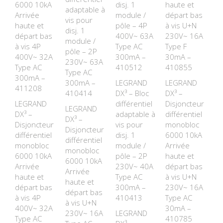
6000 10kA
disj. 1
haute et
adaptable à
Arrivée
module /
départ bas
vis pour
haute et
pôle – 4P
à vis U+N
disj. 1
départ bas
400V~ 63A
230V~ 16A
module /
à vis 4P
Type AC
Type F
pôle – 2P
400V~ 32A
300mA –
30mA –
230V~ 63A
Type AC
410512
410855
Type AC
300mA –
300mA –
LEGRAND
LEGRAND
411208
410414
DX³ – Bloc
DX³ –
LEGRAND
différentiel
Disjoncteur
LEGRAND
DX³ –
adaptable à
différentiel
DX³ –
Disjoncteur
vis pour
monobloc
Disjoncteur
différentiel
disj. 1
6000 10kA
différentiel
monobloc
module /
Arrivée
monobloc
6000 10kA
pôle – 2P
haute et
6000 10kA
Arrivée
230V~ 40A
départ bas
Arrivée
haute et
Type AC
à vis U+N
haute et
départ bas
300mA –
230V~ 16A
départ bas
à vis 4P
410413
Type AC
à vis U+N
400V~ 32A
30mA –
230V~ 16A
LEGRAND
Type AC
410785