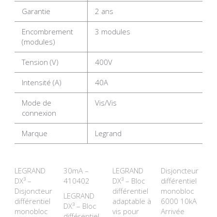
Garantie
2 ans
Encombrement
3 modules
(modules)
Tension (V)
400V
Intensité (A)
40A
Mode de
Vis/Vis
connexion
Marque
Legrand
LEGRAND
30mA –
LEGRAND
Disjoncteur
DX³ –
410402
DX³ – Bloc
différentiel
Disjoncteur
différentiel
monobloc
LEGRAND
différentiel
adaptable à
6000 10kA
DX³ – Bloc
monobloc
vis pour
Arrivée
différentiel