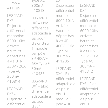
Type AC
DX³ –
30mA –
300mA –
Disjoncteur
LEGRAND
411189
410813
différentiel
DX³ –
LEGRAND
monobloc
Disjoncteur
LEGRAND
DX³ –
6000 10kA
différentiel
DX³ – Bloc
Disjoncteur
Arrivée
monobloc
différentiel
différentiel
haute et
6000 10kA
adaptable à
monobloc
départ bas
Arrivée
vis pour
6000 10kA
à vis 4P
haute et
disjoncteur
Arrivée
400V~ 16A
départ bas
1 module
haute et
Type AC
à vis U+N
par pôle –
départ bas
300mA –
230V~ 10A
3P 400V~
à vis U+N
411205
Type AC
63A Type F
230V~ 20A
300mA –
30mA –
LEGRAND
Type AC
410812
410486
DX³ – Bloc
300mA –
différentiel
LEGRAND
LEGRAND
410814
adaptable à
DX³ – Bloc
DX³ – Bloc
LEGRAND
vis pour
différentiel
différentiel
DX³ –
disj. 1
adaptable à
adaptable à
Disjoncteur
module /
vis pour
vis pour
différentiel
pôle – 3P
disj. 1
disj. 1