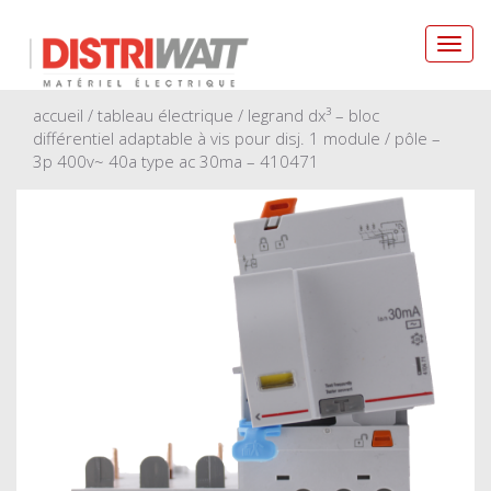
Toggl
navig
accueil
/
tableau électrique
/ legrand dx³ – bloc
différentiel adaptable à vis pour disj. 1 module / pôle –
3p 400v~ 40a type ac 30ma – 410471