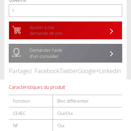
QUANTITÉ
Ajouter à ma
demande de prix
Demander l'aide
d'un conseiller
Partagez :
Facebook
Twitter
Google+
Linkedin
Caractéristiques du produit
Fonction
Bloc différentiel
CE/IEC
Oui/Oui
NF
Oui