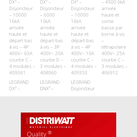
DX³ –
DX³ –
DX³ –
– 4500 6kA
Disjoncteur
Disjoncteur
Disjoncteur
arrivée
– 10000
– 6000
– 10000
haute et
16kA
10kA
16kA
sortie
arrivée
arrivée
arrivée
basse par
haute et
haute et
haute et
borne à vis
départ bas
départ bas
départ bas
–
à vis – 4P
à vis – 3P
à vis – 4P
tétrapolaire
400V~ 63A
400V~ 20A
400V~ 10A
400V~ 25A
courbe C –
courbe D –
courbe C –
courbe C –
4 modules –
3 modules –
4 modules –
3 modules –
409361
408060
409353
406912
LEGRAND
LEGRAND
LEGRAND
DX³ –
DNX³ –
Disjoncteur
®
Quality