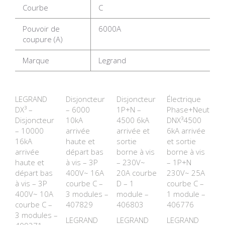
Courbe
C
Pouvoir de
6000A
coupure (A)
Marque
Legrand
LEGRAND
Disjoncteur
Disjoncteur
Électrique
DX³ –
– 6000
1P+N –
Phase+Neutre
Disjoncteur
10kA
4500 6kA
DNX³4500
– 10000
arrivée
arrivée et
6kA arrivée
16kA
haute et
sortie
et sortie
arrivée
départ bas
borne à vis
borne à vis
haute et
à vis – 3P
– 230V~
– 1P+N
départ bas
400V~ 16A
20A courbe
230V~ 25A
à vis – 3P
courbe C –
D – 1
courbe C –
400V~ 10A
3 modules –
module –
1 module –
courbe C –
407829
406803
406776
3 modules –
LEGRAND
LEGRAND
LEGRAND