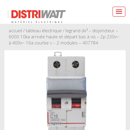
Toggl
navig
accueil
/
tableau électrique
/ legrand dx³ – disjoncteur –
6000 10ka arrivée haute et départ bas à vis – 2p 230v~
à 400v~ 16a courbe c – 2 modules – 407784