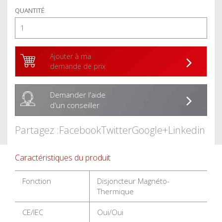
QUANTITÉ
Ajouter à ma
demande de prix
Demander l'aide
d'un conseiller
Partagez :
Facebook
Twitter
Google+
Linkedin
Caractéristiques du produit
Fonction
Disjoncteur Magnéto-
Thermique
CE/IEC
Oui/Oui