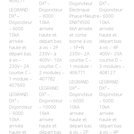
409271
DX³ –
Disjoncteur
DX³ –
LEGRAND
Disjoncteur
Électrique
Disjoncteur
DX³ –
– 6000
Phase+Neutre
– 6000
Disjoncteur
10kA
DNX³4500
10kA
– 6000
arrivée
6kA arrivée
arrivée
10kA
haute et
et sortie
haute et
arrivée
départ bas
borne à vis
départ bas
haute et
à vis – 2P
– 1P+N
à vis – 4P
départ bas
230V~ à
230V~ 2A
400V~ 20A
à vis –
400V~ 10A
courbe C –
courbe D –
230V~ 2A
courbe C –
1 module –
3 modules –
courbe C –
2 modules –
406771
408127
1 module –
407782
LEGRAND
LEGRAND
407693
LEGRAND
DX³ –
DX³ –
LEGRAND
DX³ –
Disjoncteur
Disjoncteur
DX³ –
Disjoncteur
– 6000
– 6000
Disjoncteur
– 10000
10kA
10kA
– 6000
16kA
arrivée
arrivée
10kA
arrivée
haute et
haute et
arrivée
haute et
départ bas
départ bas
haute et
départ bas
à vis – 2P
à vis – 4P