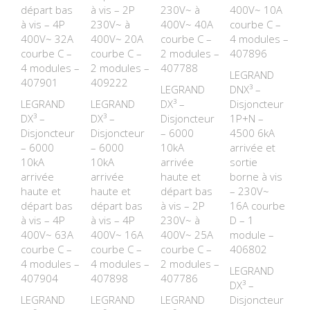
départ bas
à vis – 2P
230V~ à
400V~ 10A
à vis – 4P
230V~ à
400V~ 40A
courbe C –
400V~ 32A
400V~ 20A
courbe C –
4 modules –
courbe C –
courbe C –
2 modules –
407896
4 modules –
2 modules –
407788
LEGRAND
407901
409222
LEGRAND
DNX³ –
LEGRAND
LEGRAND
DX³ –
Disjoncteur
DX³ –
DX³ –
Disjoncteur
1P+N –
Disjoncteur
Disjoncteur
– 6000
4500 6kA
– 6000
– 6000
10kA
arrivée et
10kA
10kA
arrivée
sortie
arrivée
arrivée
haute et
borne à vis
haute et
haute et
départ bas
– 230V~
départ bas
départ bas
à vis – 2P
16A courbe
à vis – 4P
à vis – 4P
230V~ à
D – 1
400V~ 63A
400V~ 16A
400V~ 25A
module –
courbe C –
courbe C –
courbe C –
406802
4 modules –
4 modules –
2 modules –
LEGRAND
407904
407898
407786
DX³ –
LEGRAND
LEGRAND
LEGRAND
Disjoncteur