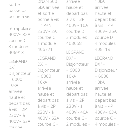
DNX³4500
arrivée
10kA
sortie
6kA arrivée
haute et
arrivée
basse par
et sortie
départ bas
haute et
borne à vis
borne à vis
à vis – 3P
départ bas
–
– 1P+N
400V~ 10A
à vis – 4P
tétrapolaire
230V~ 2A
courbe D –
400V~ 25A
400V~ 32A
courbe C –
3 modules –
courbe D –
courbe C –
1 module –
408058
4 modules –
3 modules –
406771
408119
LEGRAND
406913
LEGRAND
DX³ –
LEGRAND
LEGRAND
DX³ –
Disjoncteur
DX³ –
DX³ –
Disjoncteur
– 6000
Disjoncteur
Disjoncteur
– 6000
10kA
– 6000
– 6000
10kA
arrivée
10kA
10kA
arrivée
haute et
arrivée
arrivée
haute et
départ bas
haute et
haute et
départ bas
à vis – 2P
départ bas
départ bas
à vis – 2P
230V~ à
à vis – 4P
à vis – 2P
230V~ à
400V~ 40A
400V~ 63A
230V~ à
400V~ 63A
courbe C –
courbe C –
400V~ 63A
courbe C –
2 modules –
4 modules –
courbe D –