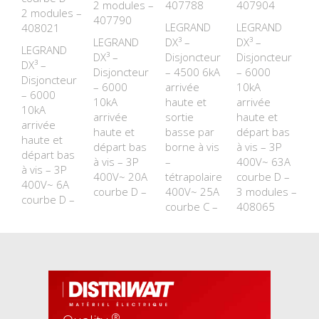
2 modules –
407788
407904
2 modules –
407790
LEGRAND
LEGRAND
408021
LEGRAND
DX³ –
DX³ –
LEGRAND
DX³ –
Disjoncteur
Disjoncteur
DX³ –
Disjoncteur
– 4500 6kA
– 6000
Disjoncteur
– 6000
arrivée
10kA
– 6000
10kA
haute et
arrivée
10kA
arrivée
sortie
haute et
arrivée
haute et
basse par
départ bas
haute et
départ bas
borne à vis
à vis – 3P
départ bas
à vis – 3P
–
400V~ 63A
à vis – 3P
400V~ 20A
tétrapolaire
courbe D –
400V~ 6A
courbe D –
400V~ 25A
3 modules –
courbe D –
courbe C –
408065
®