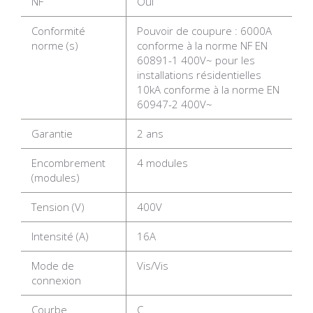
NF
Oui
Conformité
Pouvoir de coupure : 6000A
norme (s)
conforme à la norme NF EN
60891-1 400V~ pour les
installations résidentielles
10kA conforme à la norme EN
60947-2 400V~
Garantie
2 ans
Encombrement
4 modules
(modules)
Tension (V)
400V
Intensité (A)
16A
Mode de
Vis/Vis
connexion
Courbe
C