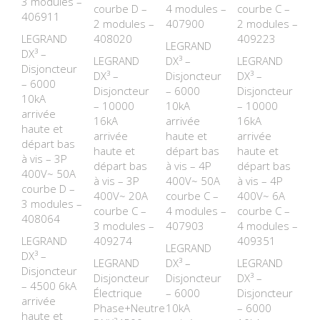
3 modules –
courbe D –
4 modules –
courbe C –
406911
2 modules –
407900
2 modules –
LEGRAND
408020
409223
LEGRAND
DX³ –
LEGRAND
DX³ –
LEGRAND
Disjoncteur
DX³ –
Disjoncteur
DX³ –
– 6000
Disjoncteur
– 6000
Disjoncteur
10kA
– 10000
10kA
– 10000
arrivée
16kA
arrivée
16kA
haute et
arrivée
haute et
arrivée
départ bas
haute et
départ bas
haute et
à vis – 3P
départ bas
à vis – 4P
départ bas
400V~ 50A
à vis – 3P
400V~ 50A
à vis – 4P
courbe D –
400V~ 20A
courbe C –
400V~ 6A
3 modules –
courbe C –
4 modules –
courbe C –
408064
3 modules –
407903
4 modules –
LEGRAND
409274
409351
LEGRAND
DX³ –
LEGRAND
DX³ –
LEGRAND
Disjoncteur
Disjoncteur
Disjoncteur
DX³ –
– 4500 6kA
Électrique
– 6000
Disjoncteur
arrivée
Phase+Neutre
10kA
– 6000
haute et