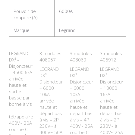
Pouvoir de
6000A
coupure (A)
Marque
Legrand
LEGRAND
3 modules –
3 modules –
3 modules –
DX³ –
408057
408060
406912
Disjoncteur
LEGRAND
LEGRAND
LEGRAND
– 4500 6kA
DX³ –
DX³ –
DX³ –
arrivée
Disjoncteur
Disjoncteur
Disjoncteur
haute et
– 6000
– 6000
– 10000
sortie
10kA
10kA
16kA
basse par
arrivée
arrivée
arrivée
borne à vis
haute et
haute et
haute et
–
départ bas
départ bas
départ bas
tétrapolaire
à vis – 2P
à vis – 4P
à vis – 2P
400V~ 20A
230V~ à
400V~ 25A
230V~ à
courbe C –
400V~ 50A
courbe C –
400V~ 25A