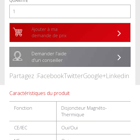
QUANTITÉ
Ajouter à ma
demande de prix
Demander l'aide
d'un conseiller
Partagez :
Facebook
Twitter
Google+
Linkedin
Caractéristiques du produit
Fonction
Disjoncteur Magnéto-
Thermique
CE/IEC
Oui/Oui