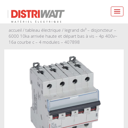
Toggl
navig
accueil
/
tableau électrique
/ legrand dx³ – disjoncteur –
6000 10ka arrivée haute et départ bas à vis – 4p 400v~
16a courbe c – 4 modules – 407898