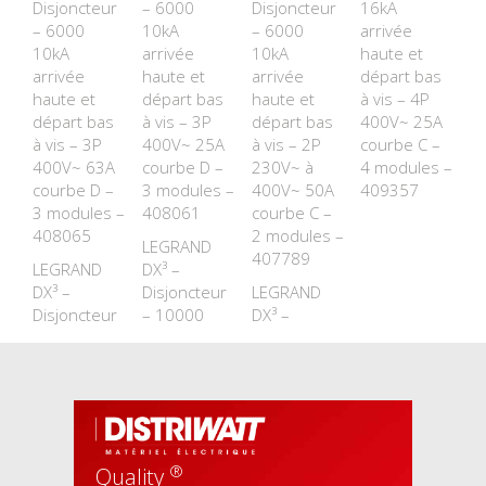
Disjoncteur
– 6000
Disjoncteur
16kA
– 6000
10kA
– 6000
arrivée
10kA
arrivée
10kA
haute et
arrivée
haute et
arrivée
départ bas
haute et
départ bas
haute et
à vis – 4P
départ bas
à vis – 3P
départ bas
400V~ 25A
à vis – 3P
400V~ 25A
à vis – 2P
courbe C –
400V~ 63A
courbe D –
230V~ à
4 modules –
courbe D –
3 modules –
400V~ 50A
409357
3 modules –
408061
courbe C –
408065
2 modules –
LEGRAND
407789
LEGRAND
DX³ –
DX³ –
Disjoncteur
LEGRAND
Disjoncteur
– 10000
DX³ –
®
Quality