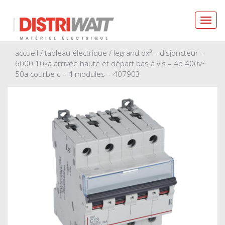
Toggl
navig
accueil
/
tableau électrique
/ legrand dx³ – disjoncteur –
6000 10ka arrivée haute et départ bas à vis – 4p 400v~
50a courbe c – 4 modules – 407903