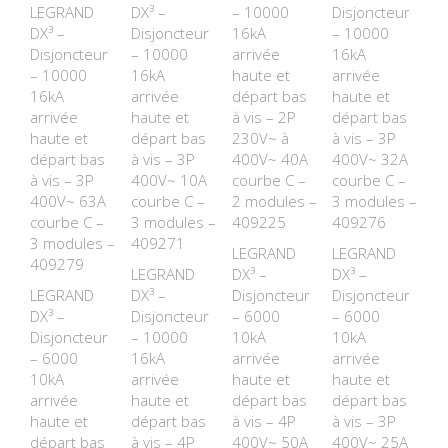
LEGRAND
DX³ –
– 10000
Disjoncteur
DX³ –
Disjoncteur
16kA
– 10000
Disjoncteur
– 10000
arrivée
16kA
– 10000
16kA
haute et
arrivée
16kA
arrivée
départ bas
haute et
arrivée
haute et
à vis – 2P
départ bas
haute et
départ bas
230V~ à
à vis – 3P
départ bas
à vis – 3P
400V~ 40A
400V~ 32A
à vis – 3P
400V~ 10A
courbe C –
courbe C –
400V~ 63A
courbe C –
2 modules –
3 modules –
courbe C –
3 modules –
409225
409276
3 modules –
409271
LEGRAND
LEGRAND
409279
LEGRAND
DX³ –
DX³ –
LEGRAND
DX³ –
Disjoncteur
Disjoncteur
DX³ –
Disjoncteur
– 6000
– 6000
Disjoncteur
– 10000
10kA
10kA
– 6000
16kA
arrivée
arrivée
10kA
arrivée
haute et
haute et
arrivée
haute et
départ bas
départ bas
haute et
départ bas
à vis – 4P
à vis – 3P
départ bas
à vis – 4P
400V~ 50A
400V~ 25A