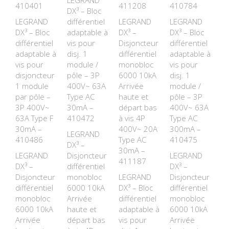
LEGRAND
410401
411208
410784
DX³ – Bloc
LEGRAND
différentiel
LEGRAND
LEGRAND
DX³ – Bloc
adaptable à
DX³ –
DX³ – Bloc
différentiel
vis pour
Disjoncteur
différentiel
adaptable à
disj. 1
différentiel
adaptable à
vis pour
module /
monobloc
vis pour
disjoncteur
pôle – 3P
6000 10kA
disj. 1
1 module
400V~ 63A
Arrivée
module /
par pôle –
Type AC
haute et
pôle – 3P
3P 400V~
30mA –
départ bas
400V~ 63A
63A Type F
410472
à vis 4P
Type AC
30mA –
400V~ 20A
300mA –
LEGRAND
410486
Type AC
410475
DX³ –
30mA –
LEGRAND
Disjoncteur
LEGRAND
411187
DX³ –
différentiel
DX³ –
Disjoncteur
monobloc
LEGRAND
Disjoncteur
différentiel
6000 10kA
DX³ – Bloc
différentiel
monobloc
Arrivée
différentiel
monobloc
6000 10kA
haute et
adaptable à
6000 10kA
Arrivée
départ bas
vis pour
Arrivée