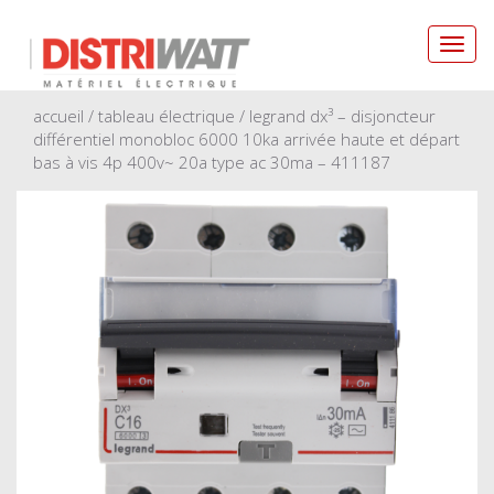
Toggl
navig
accueil
/
tableau électrique
/ legrand dx³ – disjoncteur
différentiel monobloc 6000 10ka arrivée haute et départ
bas à vis 4p 400v~ 20a type ac 30ma – 411187