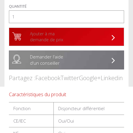
QUANTITÉ
Ajouter à ma
demande de prix
Demander l'aide
d'un conseiller
Partagez :
Facebook
Twitter
Google+
Linkedin
Caractéristiques du produit
Fonction
Disjoncteur différentiel
CE/IEC
Oui/Oui