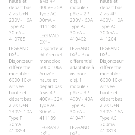
haute et
à vis 4P
disj. 1
haute et
départ bas
400V~ 25A
module /
départ bas
à vis U+N
Type AC
pôle – 2P
à vis 4P
230V~ 16A
30mA –
230V~ 63A
400V~ 10A
Type AC
411188
Type AC
Type AC
30mA –
30mA –
300mA –
LEGRAND
410785
410402
411204
DX³ –
LEGRAND
Disjoncteur
LEGRAND
LEGRAND
DX³ –
différentiel
DX³ – Bloc
DX³ –
Disjoncteur
monobloc
différentiel
Disjoncteur
différentiel
6000 10kA
adaptable à
différentiel
monobloc
Arrivée
vis pour
monobloc
6000 10kA
haute et
disj. 1
6000 10kA
Arrivée
départ bas
module /
Arrivée
haute et
à vis 4P
pôle – 3P
haute et
départ bas
400V~ 32A
400V~ 40A
départ bas
à vis U+N
Type AC
Type AC
à vis U+N
230V~ 10A
30mA –
30mA –
230V~ 16A
Type F
411189
410471
Type AC
30mA –
300mA –
LEGRAND
LEGRAND
410854
410813
DX³ –
DX³ –