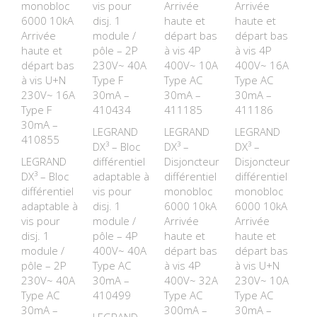
monobloc
vis pour
Arrivée
Arrivée
6000 10kA
disj. 1
haute et
haute et
Arrivée
module /
départ bas
départ bas
haute et
pôle – 2P
à vis 4P
à vis 4P
départ bas
230V~ 40A
400V~ 10A
400V~ 16A
à vis U+N
Type F
Type AC
Type AC
230V~ 16A
30mA –
30mA –
30mA –
Type F
410434
411185
411186
30mA –
LEGRAND
LEGRAND
LEGRAND
410855
DX³ – Bloc
DX³ –
DX³ –
LEGRAND
différentiel
Disjoncteur
Disjoncteur
DX³ – Bloc
adaptable à
différentiel
différentiel
différentiel
vis pour
monobloc
monobloc
adaptable à
disj. 1
6000 10kA
6000 10kA
vis pour
module /
Arrivée
Arrivée
disj. 1
pôle – 4P
haute et
haute et
module /
400V~ 40A
départ bas
départ bas
pôle – 2P
Type AC
à vis 4P
à vis U+N
230V~ 40A
30mA –
400V~ 32A
230V~ 10A
Type AC
410499
Type AC
Type AC
30mA –
300mA –
30mA –