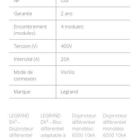
NF
Oui
Garantie
2 ans
Encombrement
4 modules
(modules)
Tension (V)
400V
Intensité (A)
20A
Mode de
Vis/Vis
connexion
Marque
Legrand
LEGRAND
LEGRAND
Disjoncteur
Disjoncteur
DX³ –
DX³ – Bloc
différentiel
différentiel
Disjoncteur
différentiel
monobloc
monobloc
différentiel
adaptable à
6000 10kA
6000 10kA