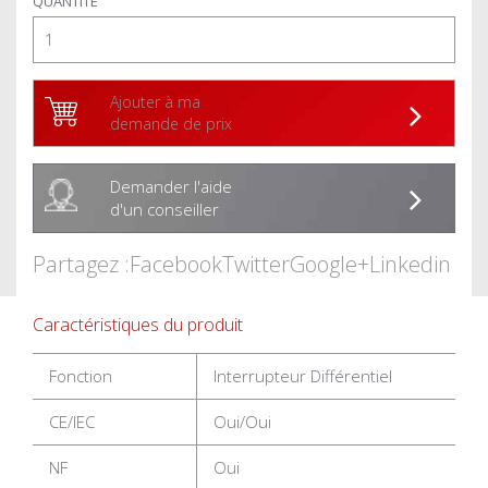
QUANTITÉ
Ajouter à ma
demande de prix
Demander l'aide
d'un conseiller
Partagez :
Facebook
Twitter
Google+
Linkedin
Caractéristiques du produit
Fonction
Interrupteur Différentiel
CE/IEC
Oui/Oui
NF
Oui