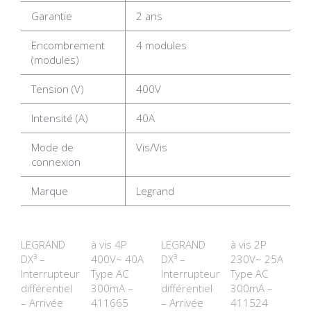
Garantie
2 ans
Encombrement
4 modules
(modules)
Tension (V)
400V
Intensité (A)
40A
Mode de
Vis/Vis
connexion
Marque
Legrand
LEGRAND
à vis 4P
LEGRAND
à vis 2P
DX³ –
400V~ 40A
DX³ –
230V~ 25A
Interrupteur
Type AC
Interrupteur
Type AC
différentiel
300mA –
différentiel
300mA –
– Arrivée
411665
– Arrivée
411524