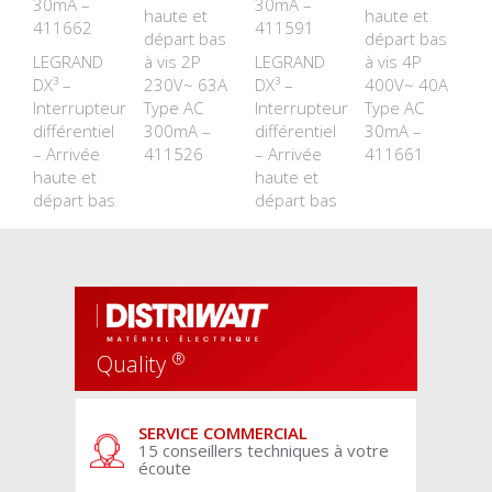
30mA –
30mA –
haute et
haute et
411662
411591
départ bas
départ bas
LEGRAND
à vis 2P
LEGRAND
à vis 4P
DX³ –
230V~ 63A
DX³ –
400V~ 40A
Interrupteur
Type AC
Interrupteur
Type AC
différentiel
300mA –
différentiel
30mA –
– Arrivée
411526
– Arrivée
411661
haute et
haute et
départ bas
départ bas
®
Quality
SERVICE COMMERCIAL
15 conseillers techniques à votre
écoute