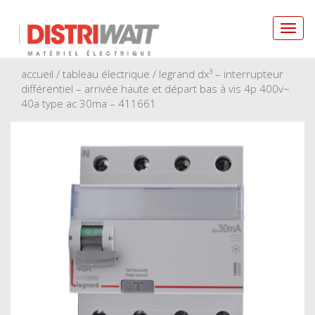
Toggl
navig
accueil
/
tableau électrique
/ legrand dx³ – interrupteur
différentiel – arrivée haute et départ bas à vis 4p 400v~
40a type ac 30ma – 411661