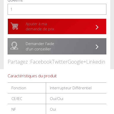
QUANTITÉ
Ajouter à ma
demande de prix
Demander l'aide
d'un conseiller
Partagez :
Facebook
Twitter
Google+
Linkedin
Caractéristiques du produit
Fonction
Interrupteur Différentiel
CE/IEC
Oui/Oui
NF
Oui