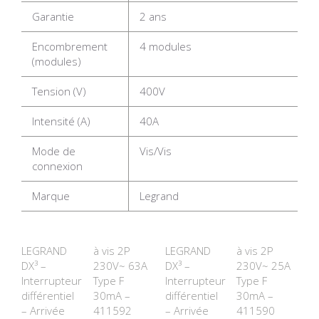
Garantie
2 ans
Encombrement
4 modules
(modules)
Tension (V)
400V
Intensité (A)
40A
Mode de
Vis/Vis
connexion
Marque
Legrand
LEGRAND
à vis 2P
LEGRAND
à vis 2P
DX³ –
230V~ 63A
DX³ –
230V~ 25A
Interrupteur
Type F
Interrupteur
Type F
différentiel
30mA –
différentiel
30mA –
– Arrivée
411592
– Arrivée
411590