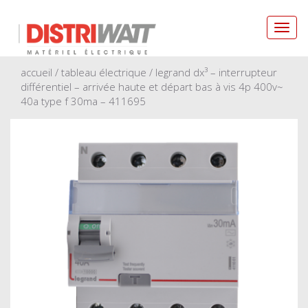
Toggl
navig
accueil
/
tableau électrique
/ legrand dx³ – interrupteur
différentiel – arrivée haute et départ bas à vis 4p 400v~
40a type f 30ma – 411695