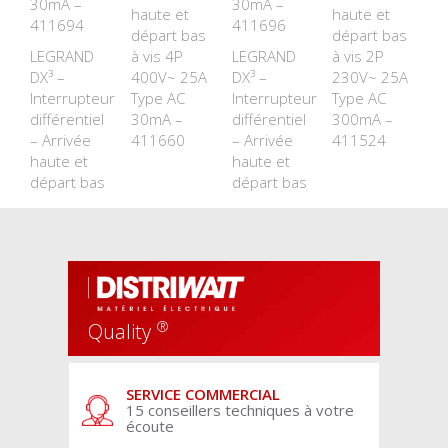
30mA –
30mA –
haute et
haute et
411694
411696
départ bas
départ bas
LEGRAND
à vis 4P
LEGRAND
à vis 2P
DX³ –
400V~ 25A
DX³ –
230V~ 25A
Interrupteur
Type AC
Interrupteur
Type AC
différentiel
30mA –
différentiel
300mA –
– Arrivée
411660
– Arrivée
411524
haute et
haute et
départ bas
départ bas
®
Quality
SERVICE COMMERCIAL
15 conseillers techniques à votre
écoute