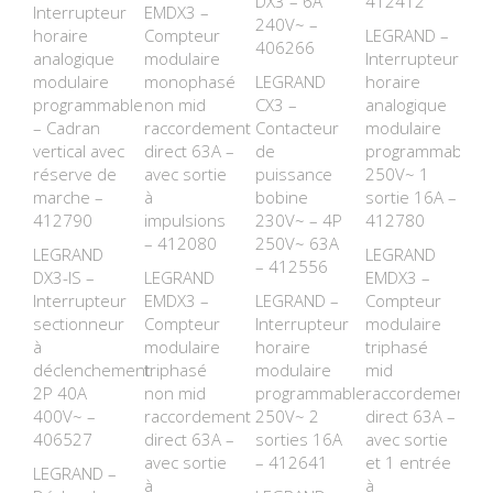
DX3 – 6A
412412
Interrupteur
EMDX3 –
240V~ –
horaire
Compteur
LEGRAND –
406266
analogique
modulaire
Interrupteur
modulaire
monophasé
LEGRAND
horaire
programmable
non mid
CX3 –
analogique
– Cadran
raccordement
Contacteur
modulaire
vertical avec
direct 63A –
de
programmable
réserve de
avec sortie
puissance
250V~ 1
marche –
à
bobine
sortie 16A –
412790
impulsions
230V~ – 4P
412780
– 412080
250V~ 63A
LEGRAND
LEGRAND
– 412556
DX3-IS –
LEGRAND
EMDX3 –
Interrupteur
EMDX3 –
LEGRAND –
Compteur
sectionneur
Compteur
Interrupteur
modulaire
à
modulaire
horaire
triphasé
déclenchement
triphasé
modulaire
mid
2P 40A
non mid
programmable
raccordement
400V~ –
raccordement
250V~ 2
direct 63A –
406527
direct 63A –
sorties 16A
avec sortie
avec sortie
– 412641
et 1 entrée
LEGRAND –
à
à