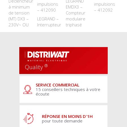
Déclencheur
LEGRAND
impulsions
impulsions
à minimum
EMDX3 –
– 412090
– 412092
de tension
Compteur
(MT) DX3 –
LEGRAND –
modulaire
230V~ OU
Interrupteur
triphasé
®
Quality
SERVICE COMMERCIAL
15 conseillers techniques à votre
écoute
RÉPONSE EN MOINS D'1H
pour toute demande