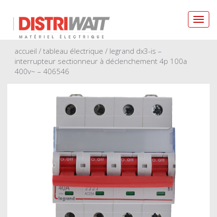
Toggl
navig
accueil
/
tableau électrique
/ legrand dx3-is –
interrupteur sectionneur à déclenchement 4p 100a
400v~ – 406546