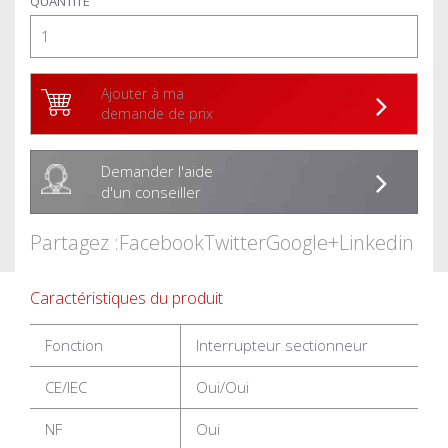
QUANTITÉ
Ajouter à ma
demande de prix
Demander l'aide
d'un conseiller
Partagez :
Facebook
Twitter
Google+
Linkedin
Caractéristiques du produit
Fonction
Interrupteur sectionneur
CE/IEC
Oui/Oui
NF
Oui