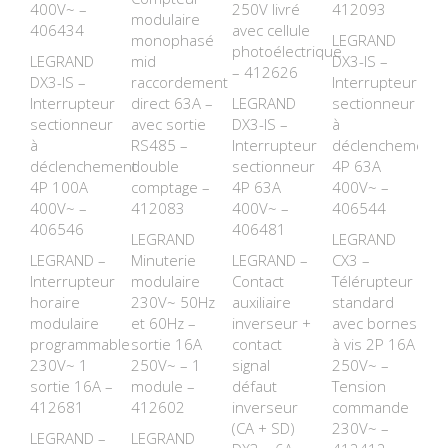
400V~ –
250V livré
412093
modulaire
406434
avec cellule
monophasé
LEGRAND
photoélectrique
LEGRAND
mid
DX3-IS –
– 412626
DX3-IS –
raccordement
Interrupteur
Interrupteur
direct 63A –
LEGRAND
sectionneur
sectionneur
avec sortie
DX3-IS –
à
à
RS485 –
Interrupteur
déclenchement
déclenchement
double
sectionneur
4P 63A
4P 100A
comptage –
4P 63A
400V~ –
400V~ –
412083
400V~ –
406544
406546
406481
LEGRAND
LEGRAND
LEGRAND –
Minuterie
LEGRAND –
CX3 –
Interrupteur
modulaire
Contact
Télérupteur
horaire
230V~ 50Hz
auxiliaire
standard
modulaire
et 60Hz –
inverseur +
avec bornes
programmable
sortie 16A
contact
à vis 2P 16A
230V~ 1
250V~ – 1
signal
250V~ –
sortie 16A –
module –
défaut
Tension
412681
412602
inverseur
commande
(CA + SD)
230V~ –
LEGRAND –
LEGRAND