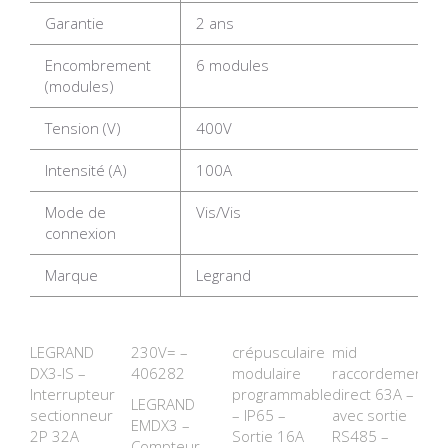
Garantie
2 ans
Encombrement
6 modules
(modules)
Tension (V)
400V
Intensité (A)
100A
Mode de
Vis/Vis
connexion
Marque
Legrand
LEGRAND
230V= –
crépusculaire
mid
DX3-IS –
406282
modulaire
raccordement
Interrupteur
programmable
direct 63A –
LEGRAND
sectionneur
– IP65 –
avec sortie
EMDX3 –
2P 32A
Sortie 16A
RS485 –
Compteur