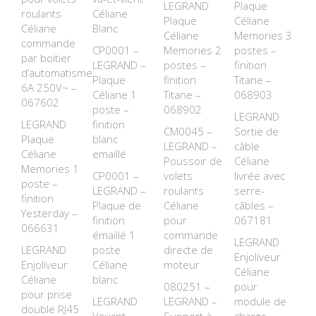
LEGRAND
Plaque
roulants
Céliane
Plaque
Céliane
Céliane
Blanc
Céliane
Memories 3
commande
CP0001 –
Memories 2
postes –
par boitier
LEGRAND –
postes –
finition
d’automatisme
Plaque
finition
Titane –
6A 250V~ –
Céliane 1
Titane –
068903
067602
poste –
068902
LEGRAND
LEGRAND
finition
CM0045 –
Sortie de
Plaque
blanc
LEGRAND –
câble
Céliane
emaillé
Poussoir de
Céliane
Memories 1
CP0001 –
volets
livrée avec
poste –
LEGRAND –
roulants
serre-
finition
Plaque de
Céliane
câbles –
Yesterday –
finition
pour
067181
066631
émaillé 1
commande
LEGRAND
LEGRAND
poste
directe de
Enjoliveur
Enjoliveur
Céliane
moteur
Céliane
Céliane
blanc
080251 –
pour
pour prise
LEGRAND
LEGRAND –
module de
double RJ45