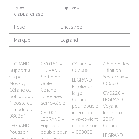
Type
Enjoliveur
d'appareillage
Pose
Encastrée
Marque
Legrand
LEGRAND
CM0181 –
Céliane –
à 8 modules
Support à
LEGRAND –
067688L
– finition
vis pour
Sortie de
Yesterday –
LEGRAND
Mosaic,
câble
066636
Enjoliveur
Céliane ou
Céliane
large
CM0220 –
Soliroc pour
livrée avec
Céliane
LEGRAND –
1 poste ou
serre-câble
pour double
Voyant
2 modules –
CB2001 –
interrupteur
lumineux
080251
LEGRAND –
– va-et-vient
230V~
LEGRAND
Enjoliveur
ou poussoir
Céliane
Poussoir
double pour
– 068002
LEGRAND
pour volets
va-et-vient