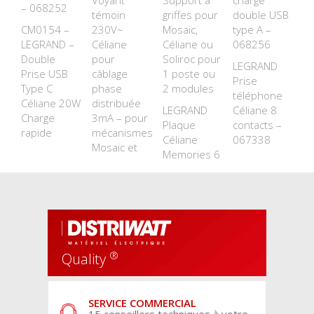
Voyant
Support à
charge
– 068252
témoin
griffes pour
double USB
CM0154 –
230V~
Mosaic,
type A –
LEGRAND –
Céliane
Céliane ou
068256
Double
pour
Soliroc pour
LEGRAND
Prise USB
câblage
1 poste ou
Prise
Type C
phase
2 modules
téléphone
Céliane 20W
distribuée
LEGRAND
Céliane 8
Charge
3mA – pour
Plaque
contacts –
rapide
mécanismes
Céliane
067338
Mosaic et
Memories 6
®
Quality
SERVICE COMMERCIAL