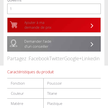
QUANTITÉ
Ajouter à ma
demande de prix
Demander l'aide
d'un conseiller
Partagez :
Facebook
Twitter
Google+
Linkedin
Caractéristiques du produit
Fonction
Poussoir
Couleur
Titane
Matière
Plastique