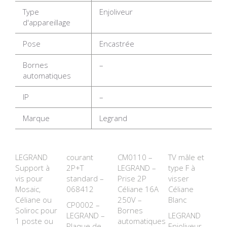
Type
Enjoliveur
d'appareillage
Pose
Encastrée
Bornes
–
automatiques
IP
–
Marque
Legrand
LEGRAND
courant
CM0110 –
TV mâle et
Support à
2P+T
LEGRAND –
type F à
vis pour
standard –
Prise 2P
visser
Mosaic,
068412
Céliane 16A
Céliane
Céliane ou
250V –
Blanc
CP0002 –
Soliroc pour
Bornes
LEGRAND –
LEGRAND
1 poste ou
automatiques
Plaque de
Enjoliveur