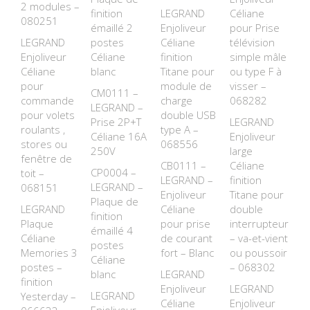
2 modules –
finition
LEGRAND
Céliane
080251
émaillé 2
Enjoliveur
pour Prise
LEGRAND
postes
Céliane
télévision
Enjoliveur
Céliane
finition
simple mâle
Céliane
blanc
Titane pour
ou type F à
pour
module de
visser –
CM0111 –
commande
charge
068282
LEGRAND –
pour volets
double USB
Prise 2P+T
LEGRAND
roulants ,
type A –
Céliane 16A
Enjoliveur
stores ou
068556
250V
large
fenêtre de
CB0111 –
Céliane
CP0004 –
toit –
LEGRAND –
finition
LEGRAND –
068151
Enjoliveur
Titane pour
Plaque de
LEGRAND
Céliane
double
finition
Plaque
pour prise
interrupteur
émaillé 4
Céliane
de courant
– va-et-vient
postes
Memories 3
fort – Blanc
ou poussoir
Céliane
postes –
– 068302
blanc
LEGRAND
finition
Enjoliveur
LEGRAND
LEGRAND
Yesterday –
Céliane
Enjoliveur