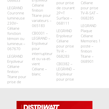
Enjoliveur
066633
pour prise
Céliane
Céliane
LEGRAND
de courant
pour prise
finition
Couronne
2P+T
TV-R-SAT –
Titane pour
lumineuse
Surface –
068285
variateurs –
230V~
068111
065183
LEGRAND
Céliane
LEGRAND
Plaque
CB0001 –
fonction
Enjoliveur
Céliane
LEGRAND –
témoin ou
Céliane
Memories 1
Enjoliveur
lumineux –
pour prise
poste –
pour
067670
TV-R –
finition
interrupteur
LEGRAND
068283
Titane –
et ou va-et-
Enjoliveur
068901
vient
CB0382 –
Céliane
Céliane –
LEGRAND –
finition
blanc
Enjoliveur
Titane pour
pour prise
prise de