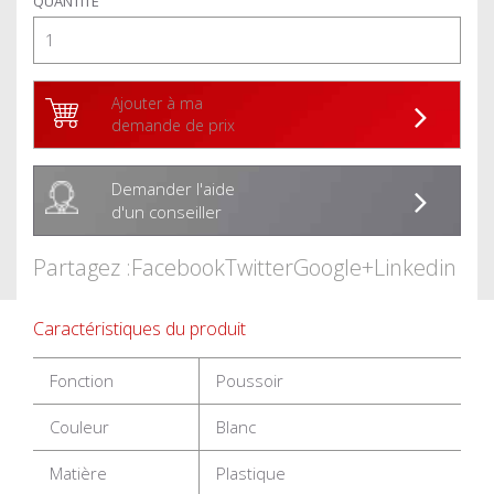
QUANTITÉ
Ajouter à ma
demande de prix
Demander l'aide
d'un conseiller
Partagez :
Facebook
Twitter
Google+
Linkedin
Caractéristiques du produit
Fonction
Poussoir
Couleur
Blanc
Matière
Plastique