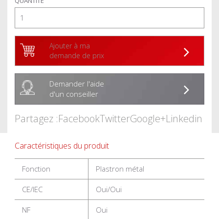
QUANTITÉ
Ajouter à ma
demande de prix
Demander l'aide
d'un conseiller
Partagez :
Facebook
Twitter
Google+
Linkedin
Caractéristiques du produit
Fonction
Plastron métal
CE/IEC
Oui/Oui
NF
Oui