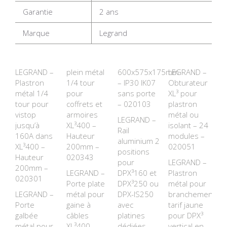
Garantie
2 ans
Marque
Legrand
LEGRAND –
plein métal
600x575x175mm
LEGRAND –
Plastron
1/4 tour
– IP30 IK07
Obturateur
métal 1/4
pour
sans porte
XL³ pour
tour pour
coffrets et
– 020103
plastron
vistop
armoires
métal ou
LEGRAND –
jusqu’à
XL³400 –
isolant – 24
Rail
160A dans
Hauteur
modules –
aluminium 2
XL³400 –
200mm –
020051
positions
Hauteur
020343
pour
LEGRAND –
200mm –
LEGRAND –
DPX³160 et
Plastron
020301
Porte plate
DPX³250 ou
métal pour
LEGRAND –
métal pour
DPX-IS250
branchement
Porte
gaine à
avec
tarif jaune
galbée
câbles
platines
pour DPX³
métal pour
XL³400 –
dédiées
vertical en