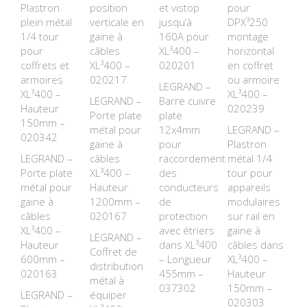
Plastron
position
et vistop
pour
plein métal
verticale en
jusqu’à
DPX³250
1/4 tour
gaine à
160A pour
montage
pour
câbles
XL³400 –
horizontal
coffrets et
XL³400 –
020201
en coffret
armoires
020217
ou armoire
LEGRAND –
XL³400 –
XL³400 –
LEGRAND –
Barre cuivre
Hauteur
020239
Porte plate
plate
150mm –
métal pour
12x4mm
LEGRAND –
020342
gaine à
pour
Plastron
LEGRAND –
câbles
raccordement
métal 1/4
Porte plate
XL³400 –
des
tour pour
métal pour
Hauteur
conducteurs
appareils
gaine à
1200mm –
de
modulaires
câbles
020167
protection
sur rail en
XL³400 –
avec étriers
gaine à
LEGRAND –
Hauteur
dans XL³400
câbles dans
Coffret de
600mm –
– Longueur
XL³400 –
distribution
020163
455mm –
Hauteur
métal à
037302
150mm –
LEGRAND –
équiper
020303