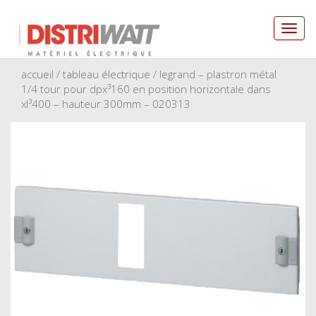
Toggl
navig
accueil
/
tableau électrique
/ legrand – plastron métal
1/4 tour pour dpx³160 en position horizontale dans
xl³400 – hauteur 300mm – 020313