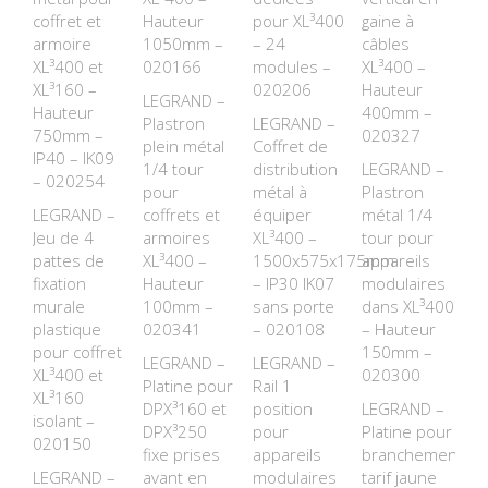
coffret et
Hauteur
pour XL³400
gaine à
armoire
1050mm –
– 24
câbles
XL³400 et
020166
modules –
XL³400 –
XL³160 –
020206
Hauteur
LEGRAND –
Hauteur
400mm –
Plastron
LEGRAND –
750mm –
020327
plein métal
Coffret de
IP40 – IK09
1/4 tour
distribution
LEGRAND –
– 020254
pour
métal à
Plastron
LEGRAND –
coffrets et
équiper
métal 1/4
Jeu de 4
armoires
XL³400 –
tour pour
pattes de
XL³400 –
1500x575x175mm
appareils
fixation
Hauteur
– IP30 IK07
modulaires
murale
100mm –
sans porte
dans XL³400
plastique
020341
– 020108
– Hauteur
pour coffret
150mm –
LEGRAND –
LEGRAND –
XL³400 et
020300
Platine pour
Rail 1
XL³160
DPX³160 et
position
LEGRAND –
isolant –
DPX³250
pour
Platine pour
020150
fixe prises
appareils
branchement
LEGRAND –
avant en
modulaires
tarif jaune