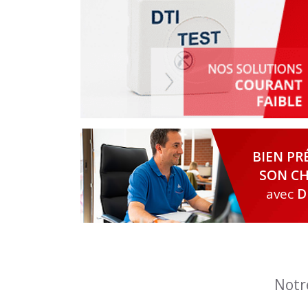
BIEN PR
SON CH
avec
D
Notr