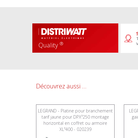
®
Quality
Découvrez aussi ...
les externe
LEGRAND - Platine pour branchement
LEGR
mm - 020125
tarif jaune pour DPX³250 montage
gai
horizontal en coffret ou armoire
XL³400 - 020239