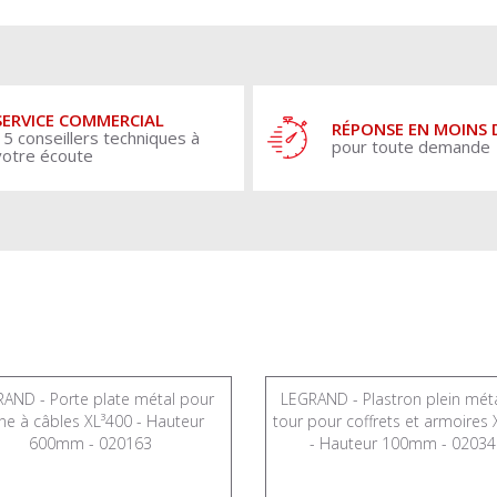
SERVICE COMMERCIAL
RÉPONSE EN MOINS 
15 conseillers techniques à
pour toute demande
votre écoute
AND - Porte plate métal pour
LEGRAND - Plastron plein méta
ne à câbles XL³400 - Hauteur
tour pour coffrets et armoires 
600mm - 020163
- Hauteur 100mm - 02034