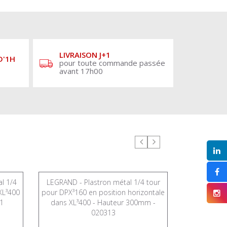
LIVRAISON J+1
D'1H
pour toute commande passée
avant 17h00
l 1/4
LEGRAND - Plastron métal 1/4 tour
LEGRAND - 
XL³400
pour DPX³160 en position horizontale
tour pour co
1
dans XL³400 - Hauteur 300mm -
- Hau
020313