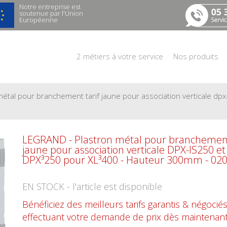
Notre entreprise est
soutenue par l'Union
Européenne
2 métiers à votre service
Nos produits
 métal pour branchement tarif jaune pour association verticale d
LEGRAND - Plastron métal pour branchement
jaune pour association verticale DPX-IS250 et
DPX³250 pour XL³400 - Hauteur 300mm - 02
EN STOCK - l'article est disponible
Bénéficiez des meilleurs tarifs garantis & négocié
effectuant votre demande de prix dès maintenant