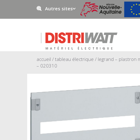
Autres sites
Negowatt
Prestawatt
accueil
/
tableau électrique
/ legrand – plastron
– 020310