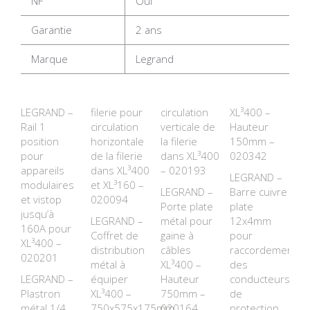
NF
Oui
Garantie
2 ans
Marque
Legrand
LEGRAND –
filerie pour
circulation
XL³400 –
Rail 1
circulation
verticale de
Hauteur
position
horizontale
la filerie
150mm –
pour
de la filerie
dans XL³400
020342
appareils
dans XL³400
– 020193
LEGRAND –
modulaires
et XL³160 –
LEGRAND –
Barre cuivre
et vistop
020094
Porte plate
plate
jusqu’à
LEGRAND –
métal pour
12x4mm
160A pour
Coffret de
gaine à
pour
XL³400 –
distribution
câbles
raccordement
020201
métal à
XL³400 –
des
LEGRAND –
équiper
Hauteur
conducteurs
Plastron
XL³400 –
750mm –
de
métal 1/4
750x575x175mm
020164
protection