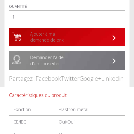
QUANTITÉ
Ajouter à ma
demande de prix
Demander l'aide
d'un conseiller
Partagez :
Facebook
Twitter
Google+
Linkedin
Caractéristiques du produit
Fonction
Plastron métal
CE/IEC
Oui/Oui