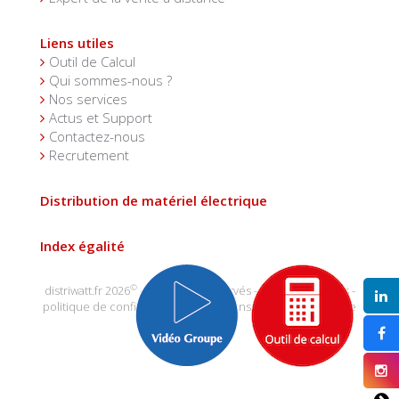
Liens utiles
Outil de Calcul
Qui sommes-nous ?
Nos services
Actus et Support
Contactez-nous
Recrutement
Distribution de matériel électrique
Index égalité
©
distriwatt.fr 2026
- tous droits réservés -
mentions légales
-
politique de confidentialité
-
conditions générales de vente