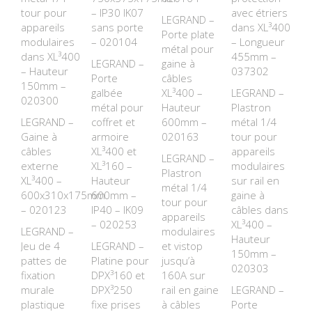
tour pour
– IP30 IK07
avec étriers
LEGRAND –
appareils
sans porte
dans XL³400
Porte plate
modulaires
– 020104
– Longueur
métal pour
dans XL³400
455mm –
LEGRAND –
gaine à
– Hauteur
037302
Porte
câbles
150mm –
galbée
XL³400 –
LEGRAND –
020300
métal pour
Hauteur
Plastron
LEGRAND –
coffret et
600mm –
métal 1/4
Gaine à
armoire
020163
tour pour
câbles
XL³400 et
appareils
LEGRAND –
externe
XL³160 –
modulaires
Plastron
XL³400 –
Hauteur
sur rail en
métal 1/4
600x310x175mm
600mm –
gaine à
tour pour
– 020123
IP40 – IK09
câbles dans
appareils
– 020253
XL³400 –
LEGRAND –
modulaires
Hauteur
Jeu de 4
LEGRAND –
et vistop
150mm –
pattes de
Platine pour
jusqu’à
020303
fixation
DPX³160 et
160A sur
murale
DPX³250
rail en gaine
LEGRAND –
plastique
fixe prises
à câbles
Porte