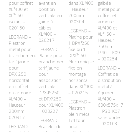
pour coffret
avant en
dans XL³400
galbée
XL³400 et
position
– Hauteur
métal pour
XL³160
verticale en
200mm –
coffret et
isolant –
gaine à
020304
armoire
020150
câbles
XL³400 et
LEGRAND –
XL³400 –
XL³160 –
LEGRAND –
Platine pour
020217
Hauteur
Plastron
1 DPX³250
750mm –
métal pour
LEGRAND –
fixe ou 1
IP40 – IK09
branchement
Platine pour
DPX³160
– 020254
tarif jaune
branchement
électronique
pour
tarif jaune
fixe en
LEGRAND –
DPX³250
pour
montage
Coffret de
horizontal
association
horizontal
distribution
en coffret
verticale
dans XL³400
métal à
ou armoire
DPX-IS250
– 020215
équiper
XL³400 –
et DPX³250
XL³400 –
LEGRAND –
Hauteur
pour XL³400
600x575x175m
Plastron
200mm –
– 020227
– IP30 IK07
plein métal
020317
sans porte
LEGRAND –
1/4 tour
– 020103
LEGRAND –
Bracelet de
pour