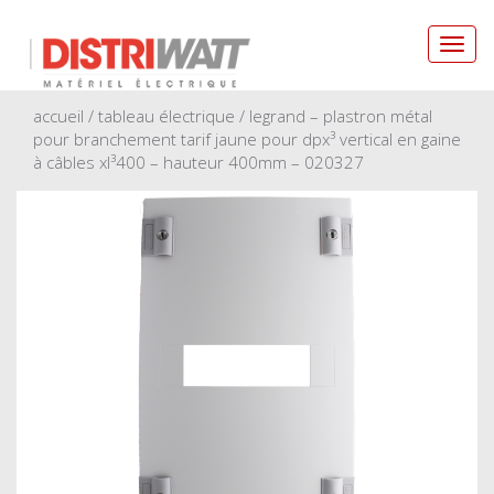
Toggl
navig
accueil
/
tableau électrique
/ legrand – plastron métal
pour branchement tarif jaune pour dpx³ vertical en gaine
à câbles xl³400 – hauteur 400mm – 020327