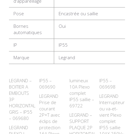
d'appareillage
Pose
Encastrée ou saillie
Bornes
Oui
automatiques
IP
IP55
Marque
Legrand
LEGRAND –
IP55 –
lumineux
IP55 –
BOITIER A
069690
10A Plexo
069698
EMBOUTS
complet
LEGRAND
LEGRAND
3P
IP55 saillie –
Prise de
Interrupteur
HORIZONTAL
69722
courant
ou va-et-
GRIS – IP55
2P+T avec
LEGRAND –
vient Plexo
– 069680
éclips de
SUPPORT
complet
LEGRAND
protection
PLAQUE 2P
IP55 saillie
PLEXO L
16A Plexo
HORIZONTAL
10AX 250V~