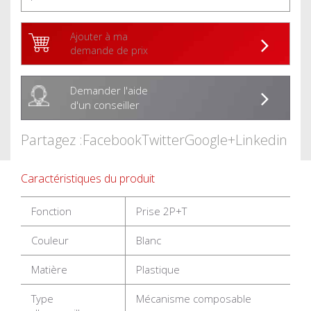
Ajouter à ma
demande de prix
Demander l'aide
d'un conseiller
Partagez :
Facebook
Twitter
Google+
Linkedin
Caractéristiques du produit
Fonction
Prise 2P+T
Couleur
Blanc
Matière
Plastique
Type
Mécanisme composable