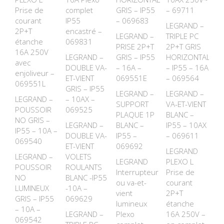
Prise de
complet
GRIS – IP55
– 69711
courant
IP55
– 069683
LEGRAND –
2P+T
encastré –
LEGRAND –
TRIPLE PC
étanche
069831
PRISE 2P+T
2P+T GRIS
16A 250V
LEGRAND –
GRIS – IP55
HORIZONTAL
avec
DOUBLE VA-
– 16A –
– IP55 – 16A
enjoliveur –
ET-VIENT
069551E
– 069564
069551L
GRIS – IP55
LEGRAND –
LEGRAND –
LEGRAND –
– 10AX –
SUPPORT
VA-ET-VIENT
POUSSOIR
069525
PLAQUE 1P
BLANC –
NO GRIS –
LEGRAND –
BLANC –
IP55 – 10AX
IP55 – 10A –
DOUBLE VA-
IP55 –
– 069611
069540
ET-VIENT
069692
LEGRAND
LEGRAND –
VOLETS
LEGRAND
PLEXO L
POUSSOIR
ROULANTS
Interrupteur
Prise de
NO
BLANC -IP55
ou va-et-
courant
LUMINEUX
-10A –
vient
2P+T
GRIS – IP55
069629
lumineux
étanche
– 10A –
LEGRAND –
Plexo
16A 250V –
069542