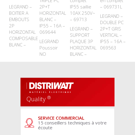
TRIPLE PC
complet
en complet
LEGRAND –
2P+T
IP55 saillie
– 069731L
BOITIER A
HORIZONTAL
10AX 250V~
LEGRAND –
EMBOUTS
BLANC –
– 69713
DOUBLE PC
2P
IP55 – 16A –
LEGRAND –
2P+T GRIS
HORIZONTAL
069644
SUPPORT
VERTICAL –
COMPOSABLE
LEGRAND
PLAQUE 3P
IP55 – 16A –
BLANC –
Poussoir
HORIZONTAL
069563
NO
BLANC –
®
Quality
SERVICE COMMERCIAL
15 conseillers techniques à votre
écoute