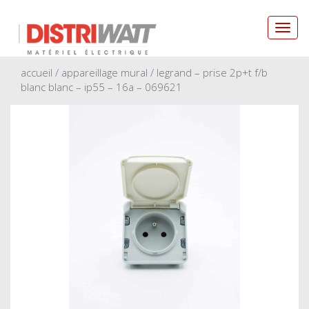
Toggl
navig
accueil
/
appareillage mural
/ legrand – prise 2p+t f/b
blanc blanc – ip55 – 16a – 069621