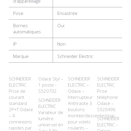
d'appareillage
Pose
Encastrée
Bornes
Oui
automatiques
IP
Non
Marque
Schneider Electric
SCHNEIDER
Odace Styl –
SCHNEIDER
SCHNEIDER
ELECTRIC
1 poste -
ELECTRIC –
ELECTRIC
Prise de
S520702
Odace –
Prise
courant
Interrupteur
téléphone
SCHNEIDER
standard
Anthracite 3
Odace –
ELECTRIC
2P+T Odace
boutons
S520496
Variateur de
– 4
montée/descente/stop
lumière
SCHNEIDER
connexions
pour volets
universel en
ELECTRIC –
rapides par
roulants –
2 ou 3 fils
Odace –