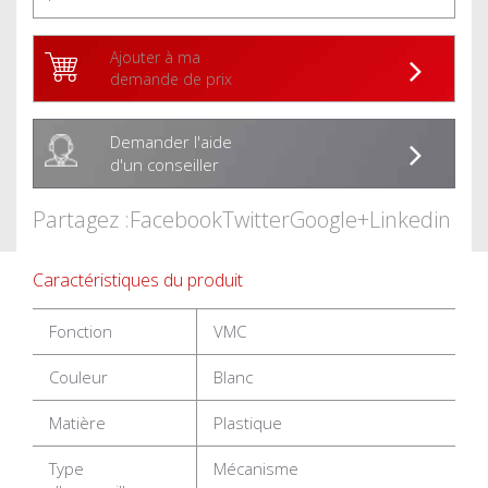
Ajouter à ma
demande de prix
Demander l'aide
d'un conseiller
Partagez :
Facebook
Twitter
Google+
Linkedin
Caractéristiques du produit
Fonction
VMC
Couleur
Blanc
Matière
Plastique
Type
Mécanisme