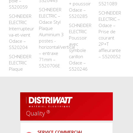
S520445
pôle –
+ poussoir
S521089
S520059
SCHNEIDER
Odace –
SCHNEIDER
ELECTRIC –
SCHNEIDER
S520285
ELECTRIC –
Odace Styl
ELECTRIC
SCHNEIDER
Odace –
Plaque
Interrupteur
ELECTRIC
Prise de
Aluminium 3
va-et-vient
Poussoir
courant
postes -
Odace –
avec
2P+T
horizontal/vertical
S520204
symbole
affleurante
– entraxe
SCHNEIDER
carillon
– S520052
71mm –
ELECTRIC
Odace –
S520706E
Plaque
S520246
®
Quality
SERVICE COMMERCIAL