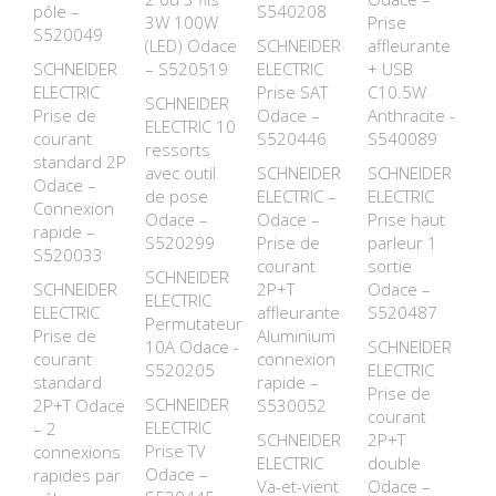
pôle –
S540208
3W 100W
Prise
S520049
(LED) Odace
SCHNEIDER
affleurante
SCHNEIDER
– S520519
ELECTRIC
+ USB
ELECTRIC
Prise SAT
C10.5W
SCHNEIDER
Prise de
Odace –
Anthracite -
ELECTRIC 10
courant
S520446
S540089
ressorts
standard 2P
avec outil
SCHNEIDER
SCHNEIDER
Odace –
de pose
ELECTRIC –
ELECTRIC
Connexion
Odace –
Odace –
Prise haut
rapide –
S520299
Prise de
parleur 1
S520033
courant
sortie
SCHNEIDER
SCHNEIDER
2P+T
Odace –
ELECTRIC
ELECTRIC
affleurante
S520487
Permutateur
Prise de
Aluminium
10A Odace -
SCHNEIDER
courant
connexion
S520205
ELECTRIC
standard
rapide –
Prise de
SCHNEIDER
2P+T Odace
S530052
courant
ELECTRIC
– 2
SCHNEIDER
2P+T
Prise TV
connexions
ELECTRIC
double
Odace –
rapides par
Va-et-vient
Odace –