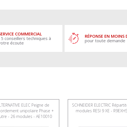
SERVICE COMMERCIAL
RÉPONSE EN MOINS 
15 conseillers techniques à
pour toute demande
votre écoute
LTERNATIVE ELEC Peigne de
SCHNEIDER ELECTRIC Répartit
cordement unipolaire Phase +
modules RESI 9 XE - R9EXH
utre - 26 modules - AE10010