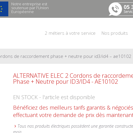
Notre entreprise est
soutenue par l'Union
Européenne
2 métiers à votre service
Nos produits
 cordons de raccordement phase + neutre pour id3/id4 – ae10102
ALTERNATIVE ELEC 2 Cordons de raccordem
Phase + Neutre pour ID3/ID4 - AE10102
EN STOCK - l'article est disponible
Bénéficiez des meilleurs tarifs garantis & négocié
effectuant votre demande de prix dès maintenant
Tous nos produits électriques possèdent une garantie construct
mois