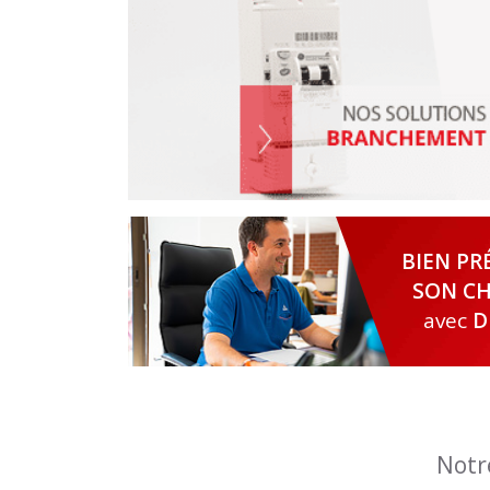
BIEN PR
SON CH
avec
D
Notr