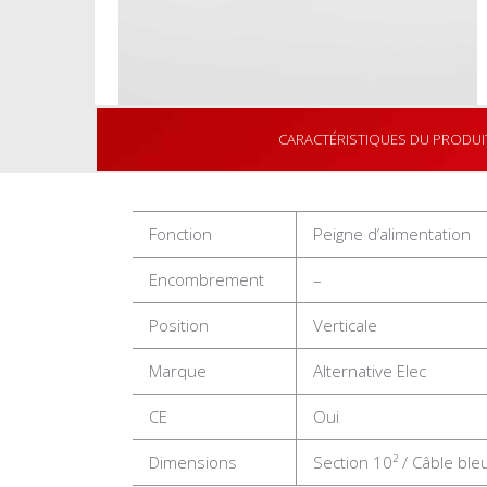
CARACTÉRISTIQUES DU PRODUI
Fonction
Peigne d’alimentation
Encombrement
–
Position
Verticale
Marque
Alternative Elec
CE
Oui
Dimensions
Section 10² / Câble bl