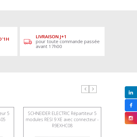
LIVRAISON J+1
D'1H
pour toute commande passée
avant 17h00
eur 5
SCHNEIDER ELECTRIC Répartiteur 5
ALTERNAT
S05
modules RESI 9 XE avec connecteur -
raccordeme
R9EXHC08
ID