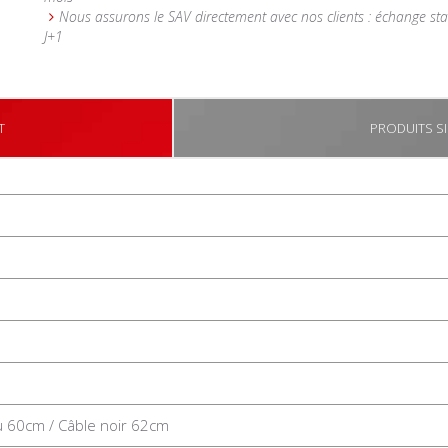
Nous assurons le SAV directement avec nos clients : échange st
J+1
T
PRODUITS SI
eu 60cm / Câble noir 62cm