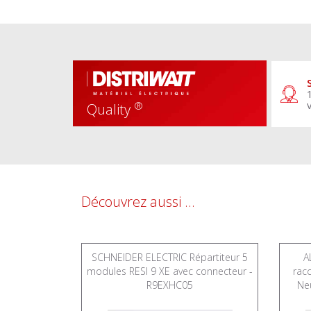
®
Quality
Découvrez aussi ...
mentation
SCHNEIDER ELECTRIC Répartiteur 5
A
utre HX³
modules RESI 9 XE avec connecteur -
rac
r 18 modules
R9EXHC05
Ne