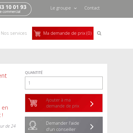
Le groupe
Contact
Qui sommes-nous
Recrutement
Recherche
Nos services
Ma demande de prix (0)
de
produits
Actus
Pressbook
QUANTITÉ
ent
Ajouter à ma
demande de prix
s en
 !
Demander l'aide
eur de 24
d'un conseiller