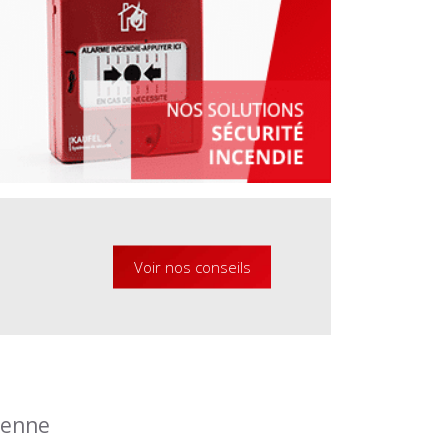
Voir nos conseils
éenne