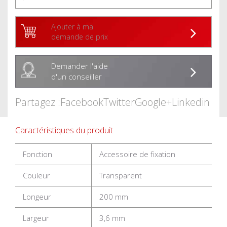
Ajouter à ma
demande de prix
Demander l'aide
d'un conseiller
Partagez :
Facebook
Twitter
Google+
Linkedin
Caractéristiques du produit
Fonction
Accessoire de fixation
Couleur
Transparent
Longeur
200 mm
Largeur
3,6 mm