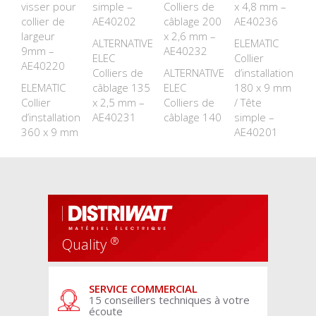
visser pour
simple –
Colliers de
x 4,8 mm –
collier de
AE40202
câblage 200
AE40236
largeur
x 2,6 mm –
ALTERNATIVE
ELEMATIC
9mm –
AE40232
ELEC
Collier
AE40220
Colliers de
ALTERNATIVE
d’installation
ELEMATIC
câblage 135
ELEC
180 x 9 mm
Collier
x 2,5 mm –
Colliers de
/ Tête
d’installation
AE40231
câblage 140
simple –
360 x 9 mm
AE40201
®
Quality
SERVICE COMMERCIAL
15 conseillers techniques à votre
écoute