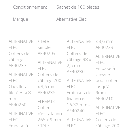
Conditionnement
Sachet de 100 pièces
Marque
Alternative Elec
ALTERNATIVE
/ Tête
ALTERNATIVE
x 3,6 mm –
ELEC
simple –
ELEC
AE40233
Colliers de
AE40203
Colliers de
ALTERNATIVE
câblage –
câblage 98 x
ALTERNATIVE
ELEC
AE40237
2,5 mm –
ELEC
Embase à
AE40230
ALTERNATIVE
Colliers de
cheville
ELEC
câblage 200
ALTERNATIVE
pour collier
Chevilles
x 3,6 mm –
ELEC
jusqu’à
filetées ø 8
AE40235
Embases de
9mm –
mm –
fixation ø
AE40210
ELEMATIC
AE40250
16-32 mm –
Collier
ALTERNATIVE
AE40240
ALTERNATIVE
d’installation
ELEC
ELEC
265 x 9 mm
ALTERNATIVE
Colliers de
Embase à
/ Tête
ELEC
câblage 200