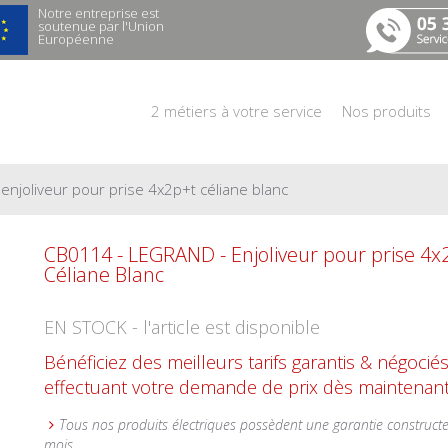
Notre entreprise est
soutenue par l'Union
Européenne
2 métiers à votre service
Nos produits
enjoliveur pour prise 4x2p+t céliane blanc
CB0114 - LEGRAND - Enjoliveur pour prise 4
Céliane Blanc
EN STOCK - l'article est disponible
Bénéficiez des meilleurs tarifs garantis & négocié
effectuant votre demande de prix dès maintenant
Tous nos produits électriques possèdent une garantie construct
mois