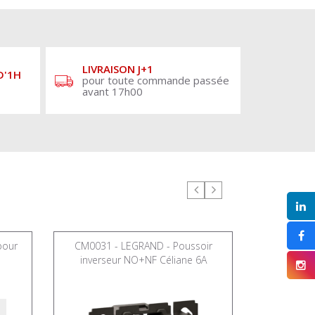
LIVRAISON J+1
D'1H
pour toute commande passée
avant 17h00
pour
CM0031 - LEGRAND - Poussoir
LEGRAND Obt
inverseur NO+NF Céliane 6A
T