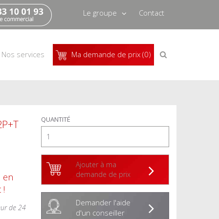
Le groupe
Contact
Qui sommes-nous
Recrutement
Recherche
Nos services
Ma demande de prix (0)
de
produits
Actus
Pressbook
QUANTITÉ
x2P+T
Ajouter à ma
demande de prix
s en
 !
Demander l'aide
eur de 24
d'un conseiller