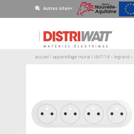
Autres sites
Negowatt
Prestawatt
accueil
/
appareillage mural
/ cb0114 – legrand – 