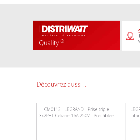
®
Quality
Découvrez aussi ...
lérupteur
CM0113 - LEGRAND - Prise triple
LEGR
- 067082
3x2P+T Céliane 16A 250V - Précâblée
Tita