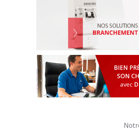
BIEN PR
SON CH
avec
D
Notr