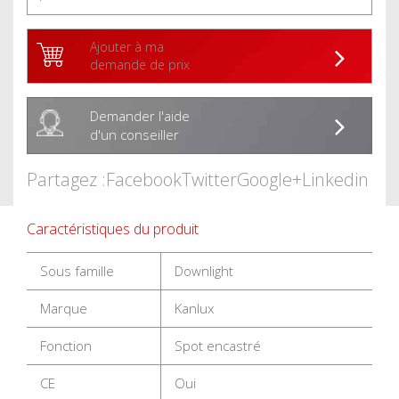
Ajouter à ma
demande de prix
Demander l'aide
d'un conseiller
Partagez :
Facebook
Twitter
Google+
Linkedin
Caractéristiques du produit
Sous famille
Downlight
Marque
Kanlux
Fonction
Spot encastré
CE
Oui