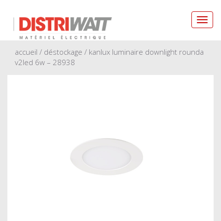
Toggl
navig
accueil
/
déstockage
/ kanlux luminaire downlight rounda
v2led 6w – 28938