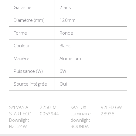
Garantie
2 ans
Diamètre (mm)
120mm
Forme
Ronde
Couleur
Blanc
Matière
Aluminium
Puissance (W)
6W
Source intégrée
Oui
SYLVANIA
2250LM –
KANLUX
V2LED 6W –
START ECO
0053944
Luminaire
28938
Downlight
downlight
Flat 24W
ROUNDA