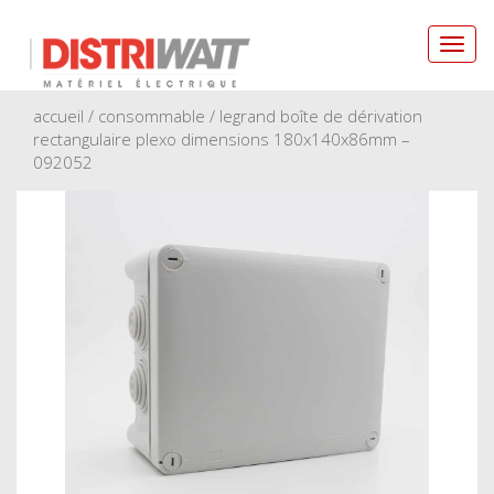
Toggl
navig
accueil
/
consommable
/ legrand boîte de dérivation
rectangulaire plexo dimensions 180x140x86mm –
092052