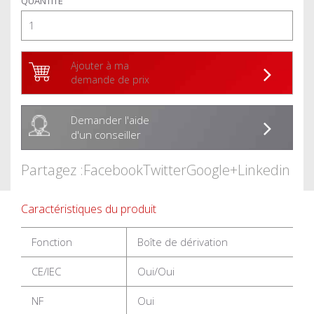
QUANTITÉ
Ajouter à ma
demande de prix
Demander l'aide
d'un conseiller
Partagez :
Facebook
Twitter
Google+
Linkedin
Caractéristiques du produit
Fonction
Boîte de dérivation
CE/IEC
Oui/Oui
NF
Oui