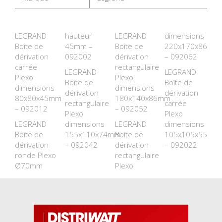
LEGRAND
hauteur
LEGRAND
dimensions
Boîte de
45mm –
Boîte de
220x170x86mm
dérivation
092002
dérivation
– 092062
carrée
rectangulaire
LEGRAND
LEGRAND
Plexo
Plexo
Boîte de
Boîte de
dimensions
dimensions
dérivation
dérivation
80x80x45mm
180x140x86mm
rectangulaire
carrée
– 092012
– 092052
Plexo
Plexo
LEGRAND
dimensions
LEGRAND
dimensions
Boîte de
155x110x74mm
Boîte de
105x105x55mm
dérivation
– 092042
dérivation
– 092022
ronde Plexo
rectangulaire
Ø70mm
Plexo