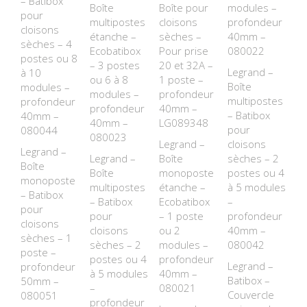
– Batibox
Boîte
Boîte pour
modules –
pour
multipostes
cloisons
profondeur
cloisons
étanche –
sèches –
40mm –
sèches – 4
Ecobatibox
Pour prise
080022
postes ou 8
– 3 postes
20 et 32A –
Legrand –
à 10
ou 6 à 8
1 poste –
Boîte
modules –
modules –
profondeur
multipostes
profondeur
profondeur
40mm –
– Batibox
40mm –
40mm –
LG089348
pour
080044
080023
Legrand –
cloisons
Legrand –
Legrand –
Boîte
sèches – 2
Boîte
Boîte
monoposte
postes ou 4
monoposte
multipostes
étanche –
à 5 modules
– Batibox
– Batibox
Ecobatibox
–
pour
pour
– 1 poste
profondeur
cloisons
cloisons
ou 2
40mm –
sèches – 1
sèches – 2
modules –
080042
poste –
postes ou 4
profondeur
Legrand –
profondeur
à 5 modules
40mm –
Batibox –
50mm –
–
080021
Couvercle
080051
profondeur