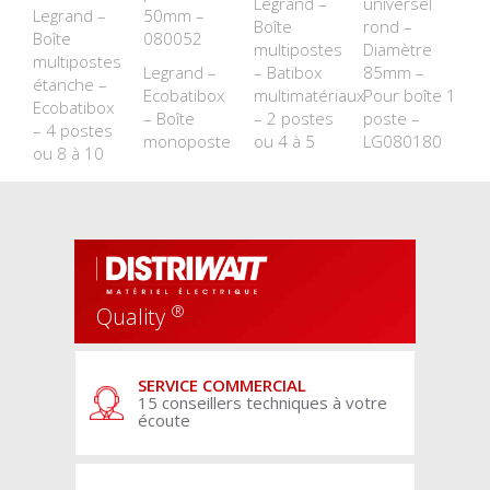
Legrand –
universel
Legrand –
50mm –
Boîte
rond –
Boîte
080052
multipostes
Diamètre
multipostes
Legrand –
– Batibox
85mm –
étanche –
Ecobatibox
multimatériaux
Pour boîte 1
Ecobatibox
– Boîte
– 2 postes
poste –
– 4 postes
monoposte
ou 4 à 5
LG080180
ou 8 à 10
®
Quality
SERVICE COMMERCIAL
15 conseillers techniques à votre
écoute