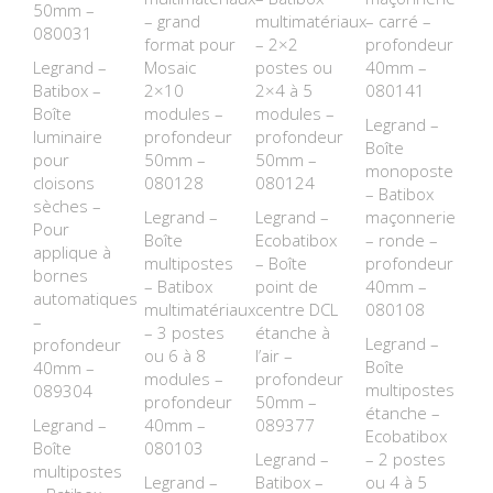
50mm –
– grand
multimatériaux
– carré –
080031
format pour
– 2×2
profondeur
Legrand –
Mosaic
postes ou
40mm –
Batibox –
2×10
2×4 à 5
080141
Boîte
modules –
modules –
Legrand –
luminaire
profondeur
profondeur
Boîte
pour
50mm –
50mm –
monoposte
cloisons
080128
080124
– Batibox
sèches –
Legrand –
Legrand –
maçonnerie
Pour
Boîte
Ecobatibox
– ronde –
applique à
multipostes
– Boîte
profondeur
bornes
– Batibox
point de
40mm –
automatiques
multimatériaux
centre DCL
080108
–
– 3 postes
étanche à
Legrand –
profondeur
ou 6 à 8
l’air –
Boîte
40mm –
modules –
profondeur
multipostes
089304
profondeur
50mm –
étanche –
Legrand –
40mm –
089377
Ecobatibox
Boîte
080103
Legrand –
– 2 postes
multipostes
Legrand –
Batibox –
ou 4 à 5