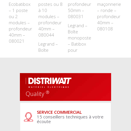
Ecobatibox
postes ou 8
profondeur
maçonnerie
– 1 poste
à 10
50mm –
– ronde –
ou 2
modules –
080031
profondeur
modules –
profondeur
40mm –
Legrand –
profondeur
40mm –
080108
Boîte
40mm –
080044
monoposte
080021
Legrand –
– Batibox
Boîte
pour
®
Quality
SERVICE COMMERCIAL
15 conseillers techniques à votre
écoute