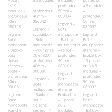
Mosaic
à 5 modules
modules –
postes ou 4
2×10
–
profondeur
à 5 modules
modules –
profondeur
50mm –
–
profondeur
40mm –
080034
profondeur
50mm –
080042
50mm –
Legrand –
080128
080052
Legrand –
Boîte
Legrand –
Ecobatibox
monoposte
Legrand –
Boîte
– Boîte
– Batibox
Boîte
monoposte
monoposte
multimatériaux
multipostes
– Batibox
– Pour prise
– ronde –
étanche –
pour
20 et 32A –
profondeur
Ecobatibox
cloisons
profondeur
40mm –
– 3 postes
sèches – 1
40mm –
080101
ou 6 à 8
poste –
080086
modules –
Legrand –
profondeur
profondeur
Legrand –
Boîte
50mm –
50mm –
Boîte
monoposte
080051
080033
multipostes
étanche –
Legrand –
– Batibox
Ecobatibox
Legrand –
Boîte
pour
– 1 poste
Boîte
monoposte
cloisons
ou 2
monoposte
étanche –
sèches – 4
modules –
– Batibox