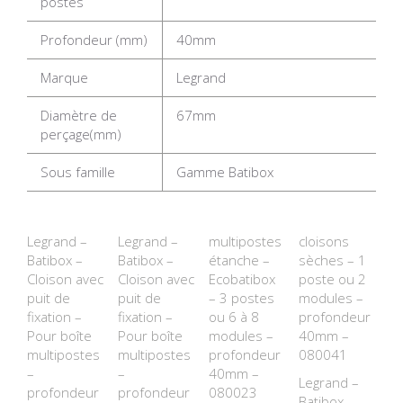
postes
Profondeur (mm)
40mm
Marque
Legrand
Diamètre de
67mm
perçage(mm)
Sous famille
Gamme Batibox
Legrand –
Legrand –
multipostes
cloisons
Batibox –
Batibox –
étanche –
sèches – 1
Cloison avec
Cloison avec
Ecobatibox
poste ou 2
puit de
puit de
– 3 postes
modules –
fixation –
fixation –
ou 6 à 8
profondeur
Pour boîte
Pour boîte
modules –
40mm –
multipostes
multipostes
profondeur
080041
–
–
40mm –
Legrand –
profondeur
profondeur
080023
Batibox –