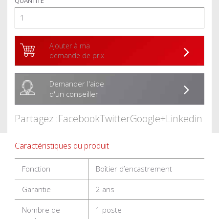
QUANTITÉ
Ajouter à ma
demande de prix
Demander l'aide
d'un conseiller
Partagez :
Facebook
Twitter
Google+
Linkedin
Caractéristiques du produit
Fonction
Boîtier d’encastrement
Garantie
2 ans
Nombre de
1 poste