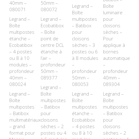
40mm –
50mm –
Legrand –
Boîte
080071
080072
Boîte
luminaire
Legrand –
Legrand –
multipostes
pour
Boîte
Ecobatibox
– Batibox
cloisons
multipostes
– Boîte
pour
sèches –
étanche –
point de
cloisons
Pour
Ecobatibox
centre DCL
sèches – 3
applique à
– 4 postes
étanche à
postes ou 6
bornes
ou 8 à 10
l’air –
à 8 modules
automatiques
modules –
profondeur
–
–
profondeur
50mm –
profondeur
profondeur
40mm –
089377
50mm –
40mm –
080024
080053
089304
Legrand –
Legrand –
Boîte
Legrand –
Legrand –
Boîte
multipostes
Boîte
Boîte
multipostes
– Batibox
multipostes
multipostes
– Batibox
pour
étanche –
– Batibox
multimatériaux
cloisons
Ecobatibox
pour
– grand
sèches – 2
– 4 postes
cloisons
format pour
postes ou 4
ou 8 à 10
sèches – 2