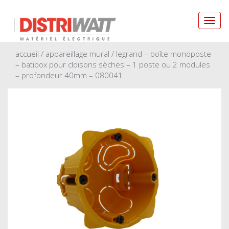
Toggl
navig
accueil
/
appareillage mural
/ legrand – boîte monoposte
– batibox pour cloisons sèches – 1 poste ou 2 modules
– profondeur 40mm – 080041