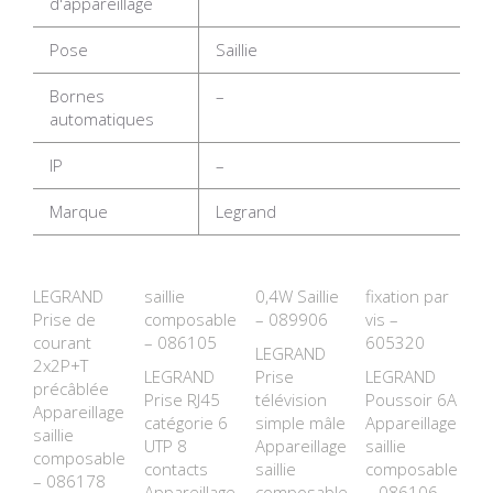
d'appareillage
Pose
Saillie
Bornes
–
automatiques
IP
–
Marque
Legrand
LEGRAND
saillie
0,4W Saillie
fixation par
Prise de
composable
– 089906
vis –
courant
– 086105
605320
LEGRAND
2x2P+T
LEGRAND
Prise
LEGRAND
précâblée
Prise RJ45
télévision
Poussoir 6A
Appareillage
catégorie 6
simple mâle
Appareillage
saillie
UTP 8
Appareillage
saillie
composable
contacts
saillie
composable
– 086178
Appareillage
composable
– 086106