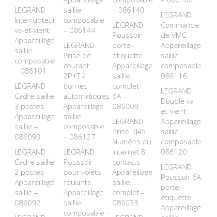
LEGRAND
saillie
– 086140
LEGRAND
Interrupteur
composable
LEGRAND
Commande
va-et-vient
– 086144
Poussoir
de VMC
Appareillage
LEGRAND
porte-
Appareillage
saillie
Prise de
étiquette
saillie
composable
courant
Appareillage
composable –
– 086101
2P+T à
saillie
086116
LEGRAND
bornes
complet
LEGRAND
Cadre saillie
automatiques
6A –
Double va-
3 postes
Appareillage
086009
et-vient
Appareillage
saillie
LEGRAND
Appareillage
saillie –
composable
Prise RJ45
saillie
086093
– 086127
Numéris ou
composable –
LEGRAND
LEGRAND
Internet 8
086120
Cadre saillie
Poussoir
contacts
LEGRAND
2 postes
pour volets
Appareillage
Poussoir 6A
Appareillage
roulants
saillie
porte-
saillie –
Appareillage
complet –
étiquette
086092
saillie
086033
Appareillage
composable –