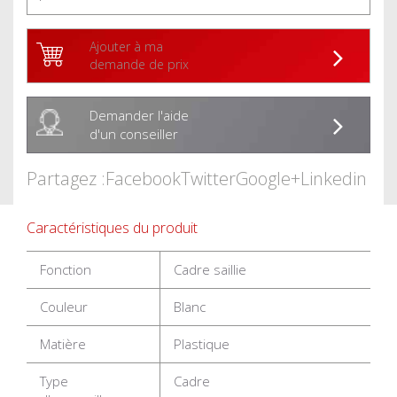
Ajouter à ma
demande de prix
Demander l'aide
d'un conseiller
Partagez :
Facebook
Twitter
Google+
Linkedin
Caractéristiques du produit
Fonction
Cadre saillie
Couleur
Blanc
Matière
Plastique
Type
Cadre