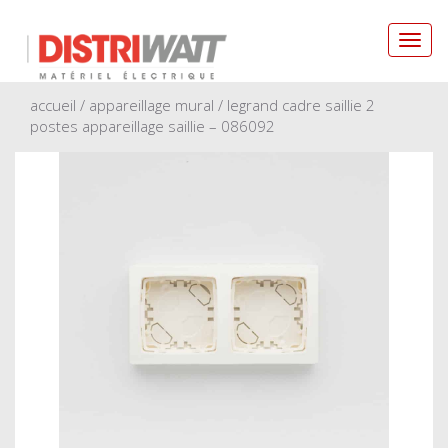
Toggl
navig
accueil
/
appareillage mural
/ legrand cadre saillie 2
postes appareillage saillie – 086092