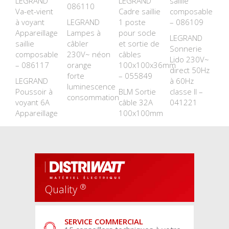
LEGRAND
LEGRAND
saillie
086110
Va-et-vient
Cadre saillie
composable
à voyant
LEGRAND
1 poste
– 086109
Appareillage
Lampes à
pour socle
LEGRAND
saillie
câbler
et sortie de
Sonnerie
composable
230V~ néon
câbles
Lido 230V~
– 086117
orange
100x100x36mm
direct 50Hz
forte
– 055849
LEGRAND
à 60Hz
luminescence
Poussoir à
BLM Sortie
classe II –
consommation
voyant 6A
câble 32A
041221
Appareillage
100x100mm
®
Quality
SERVICE COMMERCIAL