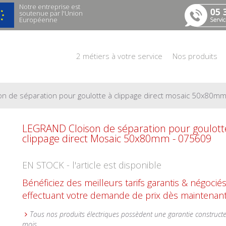
Notre entreprise est
soutenue par l'Union
Européenne
2 métiers à votre service
Nos produits
son de séparation pour goulotte à clippage direct mosaic 50x80m
LEGRAND Cloison de séparation pour goulott
clippage direct Mosaic 50x80mm - 075609
EN STOCK - l'article est disponible
Bénéficiez des meilleurs tarifs garantis & négocié
effectuant votre demande de prix dès maintenant
Tous nos produits électriques possèdent une garantie construct
mois