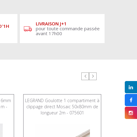
LIVRAISON J+1
D'1H
pour toute commande passée
avant 17h00
x16mm
LEGRAND Goulotte 1 compartiment à
LEGRA
1m -
clippage direct Mosaic 50x80mm de
32x12,
longueur 2m - 075601
longu