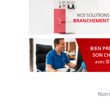
BIEN PR
SON CH
avec
D
Notr