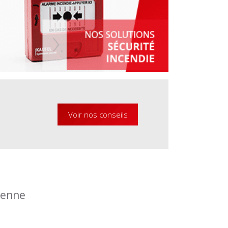
Voir nos conseils
éenne