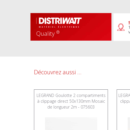
®
Quality
Découvrez aussi ...
DLPlus
LEGRAND Goulotte 2 compartiments
LEGRA
rtiment -
à clippage direct 50x130mm Mosaic
clip
030008
de longueur 2m - 075603