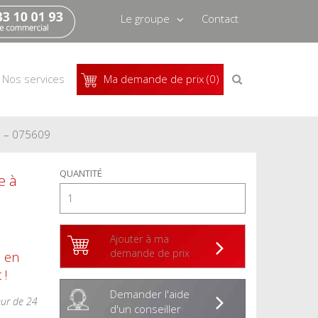
Le groupe
Contact
Qui sommes-nous
Recrutement
Recherche
Nos services
Ma demande de prix (0)
de
produits
Actus
Pressbook
m – 075609
QUANTITÉ
e à
Ajouter à ma
demande de prix
s en
 !
Demander l'aide
eur de 24
d'un conseiller