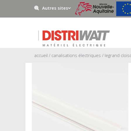
Autres sites
Negowatt
Prestawatt
accueil
/
canalisations électriques
/ legrand cloi