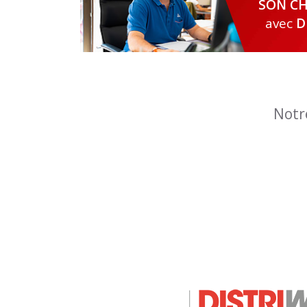
SON CH
avec
D
Notr