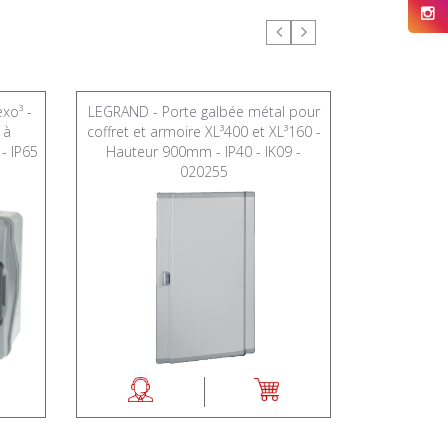
xo³ -
LEGRAND - Porte galbée métal pour
LEGRAND - 
 à
coffret et armoire XL³400 et XL³160 -
2x18 mod
- IP65
Hauteur 900mm - IP40 - IK09 -
perforation
020255