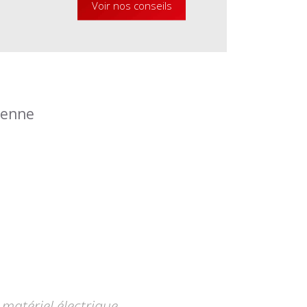
Voir nos conseils
éenne
matériel électrique