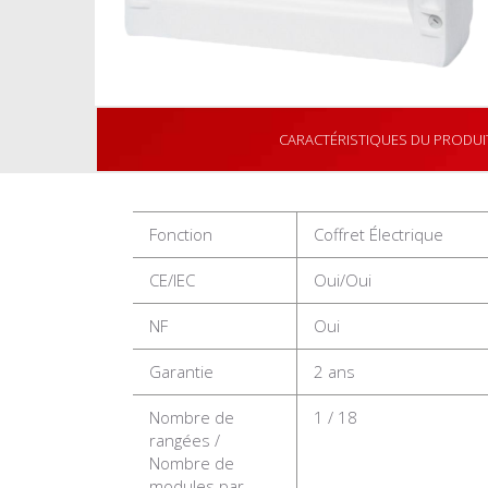
CARACTÉRISTIQUES DU PRODUI
Fonction
Coffret Électrique
CE/IEC
Oui/Oui
NF
Oui
Garantie
2 ans
Nombre de
1 / 18
rangées /
Nombre de
modules par