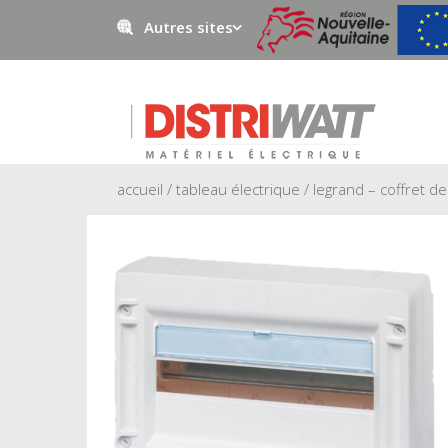
Autres sites
Negowatt
Prestawatt
accueil
/
tableau électrique
/ legrand – coffret d