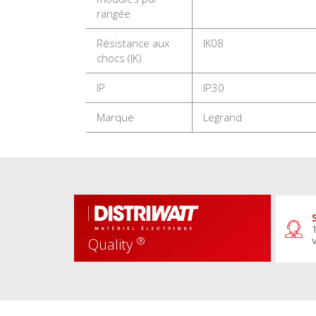
rangée
Résistance aux
IK08
chocs (IK)
IP
IP30
Marque
Legrand
®
Quality