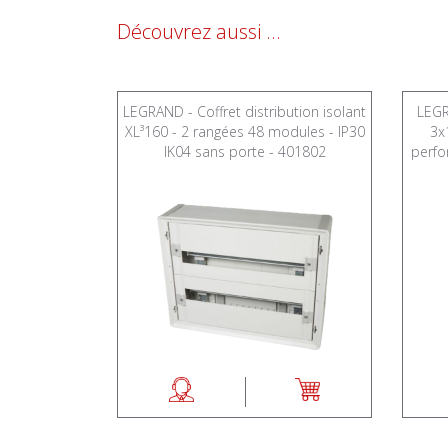
Découvrez aussi ...
ution isolant
LEGRAND - Coffret distribution isolant
LEGR
4 modules -
XL³160 - 2 rangées 48 modules - IP30
3x
 - 401806
IK04 sans porte - 401802
perfo