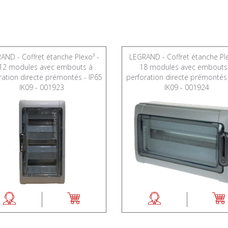
AND - Coffret étanche Plexo³ -
LEGRAND - Coffret étanche Ple
12 modules avec embouts à
18 modules avec embouts
ration directe prémontés - IP65
perforation directe prémontés 
IK09 - 001923
IK09 - 001924