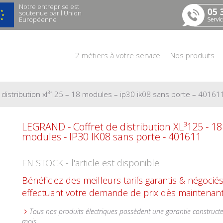
Notre entreprise est
soutenue par l'Union
Européenne
2 métiers à votre service
Nos produits
e distribution xl³125 – 18 modules – ip30 ik08 sans porte – 40161
LEGRAND - Coffret de distribution XL³125 - 18
modules - IP30 IK08 sans porte - 401611
EN STOCK - l'article est disponible
Bénéficiez des meilleurs tarifs garantis & négocié
effectuant votre demande de prix dès maintenant
Tous nos produits électriques possèdent une garantie construct
mois