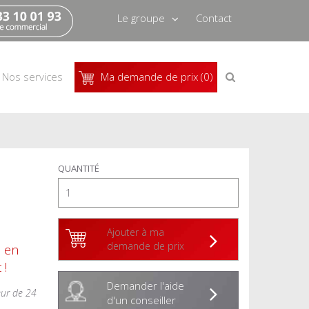
Le groupe
Contact
Qui sommes-nous
Recrutement
Recherche
Nos services
Ma demande de prix (0)
de
produits
Actus
Pressbook
1
QUANTITÉ
Ajouter à ma
demande de prix
s en
 !
Demander l'aide
eur de 24
d'un conseiller