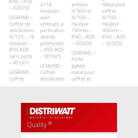
IP40 – IK09
2×18
armoire
métal pour
– 020253
modules
XL³400 et
coffret
LEGRAND –
avec
XL³160 –
XL³160 –
Coffret de
embouts à
Hauteur
Hauteur
distribution
perforation
750mm –
450mm –
XL³125 – 18
directe
IP40 – IK09
IP40 – IK09
modules –
prémontés
– 020254
– 020252
IP30 IK08
– IP65 IK09
LEGRAND –
sans porte
– 001925
Porte
– 401611
LEGRAND –
galbée
LEGRAND –
Coffret
métal pour
Coffret
distribution
coffret et
®
Quality