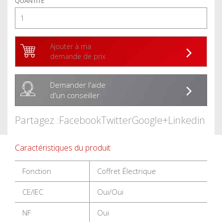
QUANTITÉ
Ajouter à ma
demande de prix
Demander l'aide
d'un conseiller
Partagez :
Facebook
Twitter
Google+
Linkedin
Caractéristiques du produit
Fonction
Coffret Électrique
CE/IEC
Oui/Oui
NF
Oui