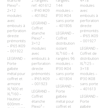
étanche
2 rangées
rangées
4×18
Plexo³ –
ref. 401612
144
modules
2×12
– IP40 IK09
modules –
avec
modules
– 401862
IP30 IK04
embouts à
avec
sans porte
perforation
LEGRAND –
embouts à
– 401806
directe
Coffret
perforation
prémontés
étanche
LEGRAND –
directe
– IP65 IK09
Plexo³ –
Coffret
prémontés
– 001927
3×12
distribution
– IP65 IK09
modules
isolant
LEGRAND –
– 001922
avec
XL³160 – 4
Coffret de
LEGRAND –
embouts à
rangées 96
distribution
Porte
perforation
modules –
XL³125 –
galbée
directe
IP30 IK04
3×18
métal pour
prémontés
sans porte
modules –
coffret et
– IP65 IK09
– 401804
IP30 IK08
armoire
– 001923
sans porte
LEGRAND –
XL³400 et
– 401613
LEGRAND –
Porte
XL³160 –
Coffret
galbée
LEGRAND –
Hauteur
étanche
métal pour
Porte
600mm –
Plexo³ –
coffret et
galbée