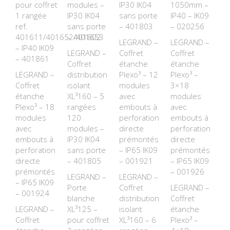
pour coffret
modules –
IP30 IK04
1050mm –
1 rangée
IP30 IK04
sans porte
IP40 – IK09
ref.
sans porte
– 401803
– 020256
401611/401652/401653
– 401802
LEGRAND –
LEGRAND –
– IP40 IK09
LEGRAND –
Coffret
Coffret
– 401861
Coffret
étanche
étanche
LEGRAND –
distribution
Plexo³ – 12
Plexo³ –
Coffret
isolant
modules
3×18
étanche
XL³160 – 5
avec
modules
Plexo³ – 18
rangées
embouts à
avec
modules
120
perforation
embouts à
avec
modules –
directe
perforation
embouts à
IP30 IK04
prémontés
directe
perforation
sans porte
– IP65 IK09
prémontés
directe
– 401805
– 001921
– IP65 IK09
prémontés
– 001926
LEGRAND –
LEGRAND –
– IP65 IK09
Porte
Coffret
LEGRAND –
– 001924
blanche
distribution
Coffret
LEGRAND –
XL³125 –
isolant
étanche
Coffret
pour coffret
XL³160 – 6
Plexo³ –