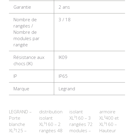
Garantie
2 ans
Nombre de
3 / 18
rangées /
Nombre de
modules par
rangée
Résistance aux
IK09
chocs (IK)
IP
IP65
Marque
Legrand
LEGRAND –
distribution
isolant
armoire
Porte
isolant
XL³160 – 3
XL³400 et
blanche
XL³160 – 2
rangées 72
XL³160 –
XL³125 –
rangées 48
modules –
Hauteur