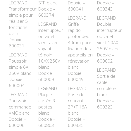
LEGRAND
STP blanc
Dooxie –
Dooxie –
Transformeur
Dooxie –
600041
600343
simple pour
600374
LEGRAND
LEGRAND
réaliser 5
LEGRAND
Griffe
Double
fonctions
Interrupteur
rapido
interrupteur
blanc
ou va-et-
profondeur
ou va-et-
Dooxie –
vient avec
40mm pour
vient 10AX
600031
voyant
fixation des
250V blanc
LEGRAND
témoin
appareils en
Dooxie –
Poussoir
10AX 250V
rénovation
600002
simple 6A
blanc
blanc
LEGRAND
250V blanc
Dooxie –
Dooxie –
Sortie de
Dooxie –
600009
600049
câble
600004
LEGRAND
LEGRAND
complète
LEGRAND
Plaque
Prise de
blanc
Poussoir
carrée 3
courant
Dooxie –
commande
postes
2P+T 16A
600323
VMC blanc
blanc
blanc
Dooxie –
Dooxie –
Dooxie –
600006
600803
600335