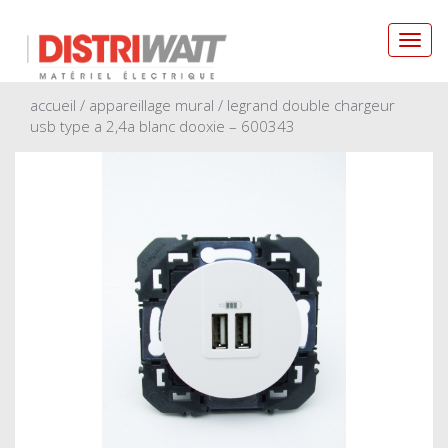
Toggl
navig
accueil
/
appareillage mural
/ legrand double chargeur
usb type a 2,4a blanc dooxie – 600343