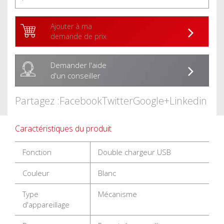
Ajouter à ma
demande de prix
Demander l'aide
d'un conseiller
Partagez :
Facebook
Twitter
Google+
Linkedin
Caractéristiques du produit
Fonction
Double chargeur USB
Couleur
Blanc
Type
Mécanisme
d'appareillage