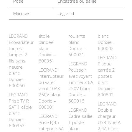
Pose
Encastrée ou saillie
Marque
Legrand
LEGRAND
étoile
roulants
blanc
Ecovariateur
blindée
blanc
Dooxie –
toutes
blanc
Dooxie –
600042
lampes 2
Dooxie –
600021
LEGRAND
fils sans
600351
LEGRAND
Plaque
neutre
LEGRAND
Poussoir
carrée 2
blanc
Interrupteur
avec voyant
postes
Dooxie –
ou va-et-
lumineux 6A
blanc
600060
vient 10AX
250V blanc
Dooxie –
LEGRAND
250V blanc
Dooxie –
600802
Prise TV R
Dooxie –
600016
LEGRAND
SAT 1 câble
600001
LEGRAND
Double
blanc
LEGRAND
Cadre saillie
chargeur
Dooxie –
Prise RJ45
1 poste
USB Type A
600353
catégorie 6A
blanc
2,4A blanc