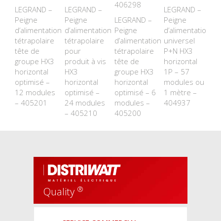
406298
LEGRAND –
LEGRAND –
LEGRAND –
Peigne
Peigne
LEGRAND –
Peigne
d’alimentation
d’alimentation
Peigne
d’alimentation
tétrapolaire
tétrapolaire
d’alimentation
universel
tête de
pour
tétrapolaire
P+N HX3
groupe HX3
produit à vis
tête de
horizontal
horizontal
HX3
groupe HX3
1P – 57
optimisé –
horizontal
horizontal
modules ou
12 modules
optimisé –
optimisé – 6
1 mètre –
– 405201
24 modules
modules –
404937
– 405210
405200
®
Quality