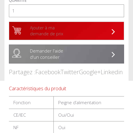
QUANTITÉ
Ajouter à ma
demande de prix
Demander l'aide
d'un conseiller
Partagez :
Facebook
Twitter
Google+
Linkedin
Caractéristiques du produit
Fonction
Peigne d’alimentation
CE/IEC
Oui/Oui
NF
Oui