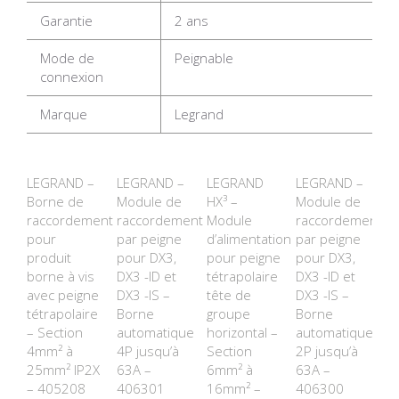
Garantie
2 ans
Mode de
Peignable
connexion
Marque
Legrand
LEGRAND –
LEGRAND –
LEGRAND
LEGRAND –
Borne de
Module de
HX³ –
Module de
raccordement
raccordement
Module
raccordement
pour
par peigne
d’alimentation
par peigne
produit
pour DX3,
pour peigne
pour DX3,
borne à vis
DX3 -ID et
tétrapolaire
DX3 -ID et
avec peigne
DX3 -IS –
tête de
DX3 -IS –
tétrapolaire
Borne
groupe
Borne
– Section
automatique
horizontal –
automatique
4mm² à
4P jusqu’à
Section
2P jusqu’à
25mm² IP2X
63A –
6mm² à
63A –
– 405208
406301
16mm² –
406300