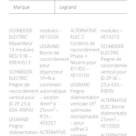
Marque
Legrand
SCHNEIDER
modules –
ALTERNATIVE
modules –
ELECTRIC
AE10209
ELEC 2
AE10213
Répartiteur
Cordons de
LEGRAND
SCHNEIDER
13 modules
raccordement
Borne de
ELECTRIC
RESI 9 XE –
Phase +
raccordement
Peigne de
R9EXHS13
Neutre pour
pour
raccordement
ID1/ID2 –
SCHNEIDER
disjoncteur
vertical pour
AE10100
ELECTRIC
1P+N à
ID 2P XE –
Peigne de
connexion
LEGRAND
25 à 63A –
raccordement
automatique
Peigne
R9EXV
vertical pour
– section
d’alimentation
ALTERNATIVE
ID 2P 25 à
4mm² à
verticale VX³
ELEC Borne
63A -R9PXV
25mm² –
optimisée
d’alimentation
IP2X –
monophasée
LEGRAND
25mm² –
405207
– pour
Peigne
AE10500
coffret 3
d’alimentation
ALTERNATIVE
ALTERNATIVE
rangées