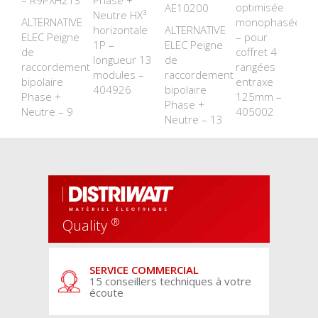
– R9PXH213
Phase +
optimisée
AE10200
Neutre HX³
ALTERNATIVE
monophasée
horizontale
ALTERNATIVE
ELEC Peigne
– pour
1P –
ELEC Peigne
de
coffret 4
longueur 13
de
raccordement
rangées
modules –
raccordement
bipolaire
entraxe
404926
bipolaire
Phase +
125mm –
Phase +
Neutre – 9
405002
Neutre – 13
®
Quality
SERVICE COMMERCIAL
15 conseillers techniques à votre
écoute