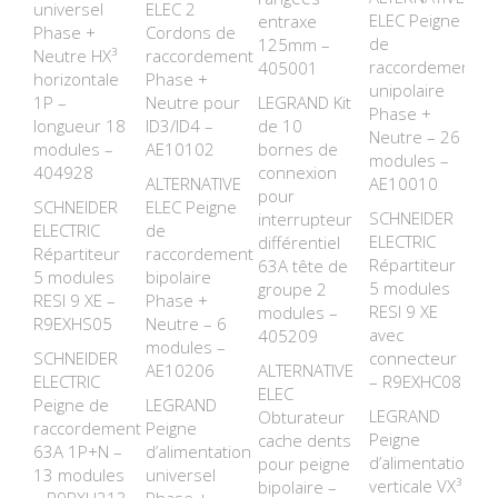
universel
ELEC 2
ELEC Peigne
entraxe
Phase +
Cordons de
de
125mm –
Neutre HX³
raccordement
raccordement
405001
horizontale
Phase +
unipolaire
1P –
Neutre pour
LEGRAND Kit
Phase +
longueur 18
ID3/ID4 –
de 10
Neutre – 26
modules –
AE10102
bornes de
modules –
404928
connexion
ALTERNATIVE
AE10010
pour
SCHNEIDER
ELEC Peigne
SCHNEIDER
interrupteur
ELECTRIC
de
ELECTRIC
différentiel
Répartiteur
raccordement
Répartiteur
63A tête de
5 modules
bipolaire
5 modules
groupe 2
RESI 9 XE –
Phase +
RESI 9 XE
modules –
R9EXHS05
Neutre – 6
avec
405209
modules –
SCHNEIDER
connecteur
AE10206
ALTERNATIVE
ELECTRIC
– R9EXHC08
ELEC
Peigne de
LEGRAND
LEGRAND
Obturateur
raccordement
Peigne
Peigne
cache dents
63A 1P+N –
d’alimentation
d’alimentation
pour peigne
13 modules
universel
verticale VX³
bipolaire –