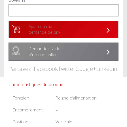
QUANTITÉ
Ajouter à ma
demande de prix
Demander l'aide
d'un conseiller
Partagez :
Facebook
Twitter
Google+
Linkedin
Caractéristiques du produit
Fonction
Peigne d’alimentation
Encombrement
–
Position
Verticale