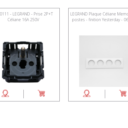
111 - LEGRAND - Prise 2P+T
LEGRAND Plaque Céliane Memo
Céliane 16A 250V
postes - finition Yesterday - 