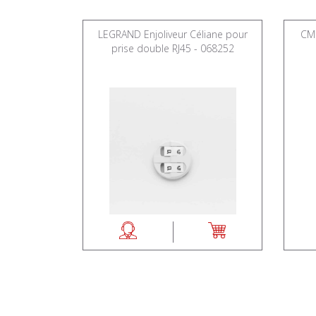
péen avec 3
LEGRAND Enjoliveur Céliane pour
CM0
 et Mosaic -
prise double RJ45 - 068252