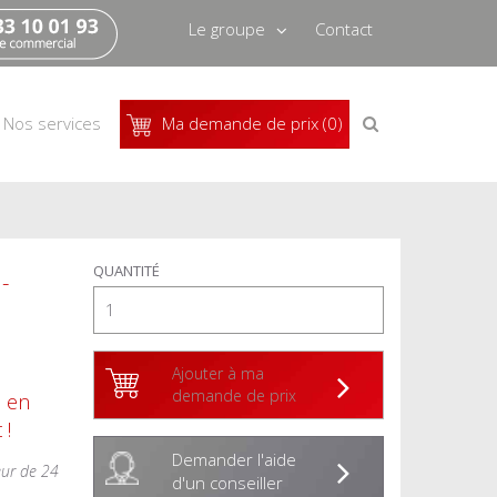
Le groupe
Contact
Qui sommes-nous
Recrutement
Recherche
Nos services
Ma demande de prix (0)
de
produits
Actus
Pressbook
QUANTITÉ
-
Ajouter à ma
demande de prix
s en
 !
Demander l'aide
eur de 24
d'un conseiller