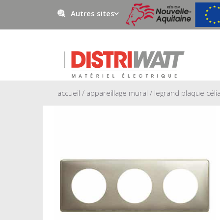
Autres sites
Negowatt
Prestawatt
accueil
/
appareillage mural
/ legrand plaque céli