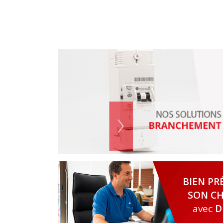
BIEN PR
SON CH
avec
D