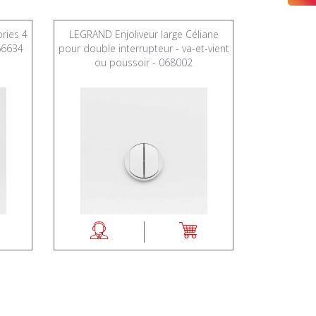
ries 4
LEGRAND Enjoliveur large Céliane
LEGRAND Pl
066634
pour double interrupteur - va-et-vient
postes - fi
ou poussoir - 068002