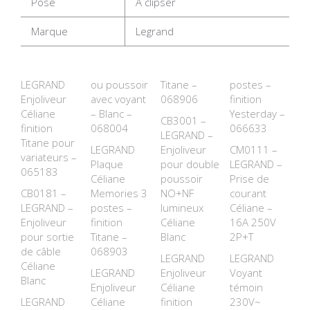
Pose
A clipser
Marque
Legrand
LEGRAND
ou poussoir
Titane –
postes –
Enjoliveur
avec voyant
068906
finition
Céliane
– Blanc –
Yesterday –
CB3001 –
finition
068004
066633
LEGRAND –
Titane pour
LEGRAND
Enjoliveur
CM0111 –
variateurs –
Plaque
pour double
LEGRAND –
065183
Céliane
poussoir
Prise de
CB0181 –
Memories 3
NO+NF
courant
LEGRAND –
postes –
lumineux
Céliane –
Enjoliveur
finition
Céliane
16A 250V
pour sortie
Titane –
Blanc
2P+T
de câble
068903
LEGRAND
LEGRAND
Céliane
LEGRAND
Enjoliveur
Voyant
Blanc
Enjoliveur
Céliane
témoin
LEGRAND
Céliane
finition
230V~