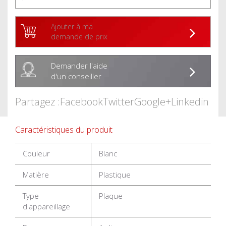
Ajouter à ma
demande de prix
Demander l'aide
d'un conseiller
Partagez :
Facebook
Twitter
Google+
Linkedin
Caractéristiques du produit
Couleur
Blanc
Matière
Plastique
Type
Plaque
d'appareillage