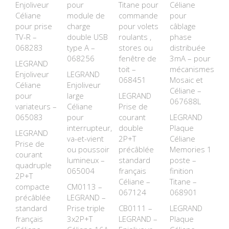
Enjoliveur
pour
Titane pour
Céliane
Céliane
module de
commande
pour
pour prise
charge
pour volets
câblage
TV-R –
double USB
roulants ,
phase
068283
type A –
stores ou
distribuée
068256
fenêtre de
3mA – pour
LEGRAND
toit –
mécanismes
Enjoliveur
LEGRAND
068451
Mosaic et
Céliane
Enjoliveur
Céliane –
pour
large
LEGRAND
067688L
variateurs –
Céliane
Prise de
065083
pour
courant
LEGRAND
interrupteur,
double
Plaque
LEGRAND
va-et-vient
2P+T
Céliane
Prise de
ou poussoir
précâblée
Memories 1
courant
lumineux –
standard
poste –
quadruple
065004
français
finition
2P+T
Céliane –
Titane –
compacte
CM0113 –
067124
068901
précâblée
LEGRAND –
standard
Prise triple
CB0111 –
LEGRAND
français
3x2P+T
LEGRAND –
Plaque