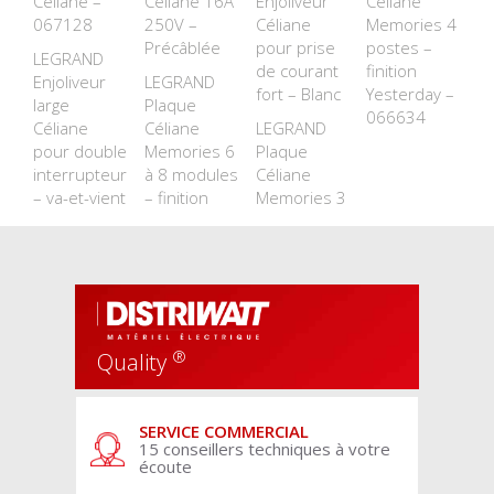
Céliane –
Céliane 16A
Enjoliveur
Céliane
067128
250V –
Céliane
Memories 4
Précâblée
pour prise
postes –
LEGRAND
de courant
finition
Enjoliveur
LEGRAND
fort – Blanc
Yesterday –
large
Plaque
066634
Céliane
Céliane
LEGRAND
pour double
Memories 6
Plaque
interrupteur
à 8 modules
Céliane
– va-et-vient
– finition
Memories 3
®
Quality
SERVICE COMMERCIAL
15 conseillers techniques à votre
écoute