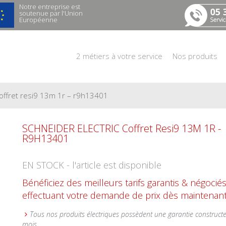
Notre entreprise est
soutenue par l'Union
Européenne
2 métiers à votre service
Nos produits
coffret resi9 13m 1r – r9h13401
SCHNEIDER ELECTRIC Coffret Resi9 13M 1R -
R9H13401
EN STOCK - l'article est disponible
Bénéficiez des meilleurs tarifs garantis & négocié
effectuant votre demande de prix dès maintenant
Tous nos produits électriques possèdent une garantie construct
mois