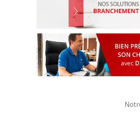
BIEN PR
SON CH
avec
D
Notr