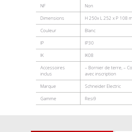
NF
Non
Dimensions
H 250x L 252 x P 108 
Couleur
Blanc
IP
IP30
IK
IK08
Accessoires
– Bornier de terre, – Co
inclus
avec inscription
Marque
Schneider Electric
Gamme
Resi9