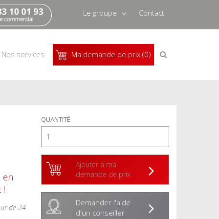
Le groupe
Contact
Qui sommes-nous
Recrutement
Recherche
Nos services
Ma demande de prix (0)
de
produits
Actus
Pressbook
QUANTITÉ
Ajouter à ma
demande de prix
s en
 !
Demander l'aide
eur de 24
d'un conseiller