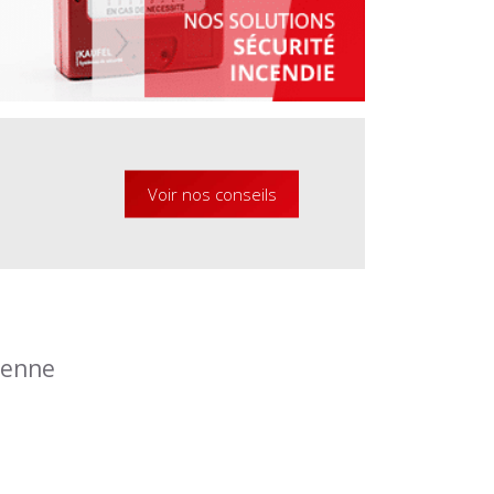
Voir nos conseils
éenne