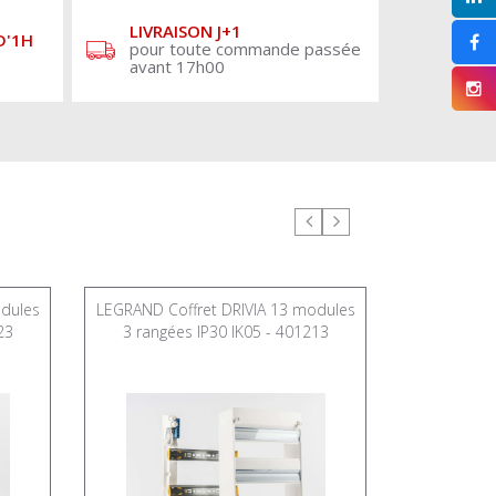
LIVRAISON J+1
D'1H
pour toute commande passée
avant 17h00
odules
LEGRAND Coffret DRIVIA 13 modules
LEGRAND Co
23
3 rangées IP30 IK05 - 401213
1 rangé