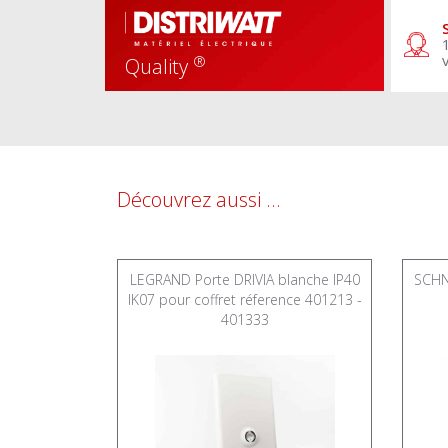
®
Quality
Découvrez aussi ...
Resi9 Kit
LEGRAND Porte DRIVIA blanche IP40
SCHN
s - corps -
IK07 pour coffret réference 401213 -
pot ERDF -
401333