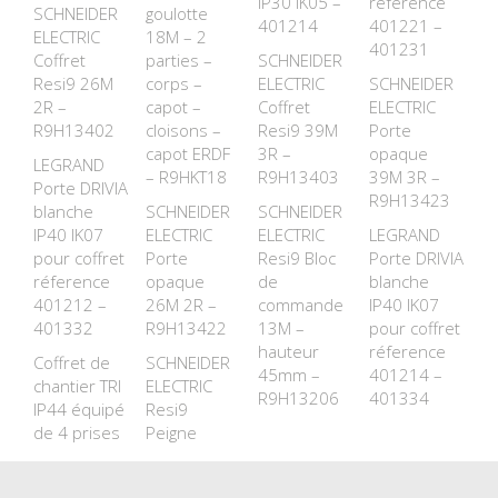
IP30 IK05 –
réference
SCHNEIDER
goulotte
401214
401221 –
ELECTRIC
18M – 2
401231
Coffret
parties –
SCHNEIDER
Resi9 26M
corps –
ELECTRIC
SCHNEIDER
2R –
capot –
Coffret
ELECTRIC
R9H13402
cloisons –
Resi9 39M
Porte
capot ERDF
3R –
opaque
LEGRAND
– R9HKT18
R9H13403
39M 3R –
Porte DRIVIA
R9H13423
blanche
SCHNEIDER
SCHNEIDER
IP40 IK07
ELECTRIC
ELECTRIC
LEGRAND
pour coffret
Porte
Resi9 Bloc
Porte DRIVIA
réference
opaque
de
blanche
401212 –
26M 2R –
commande
IP40 IK07
401332
R9H13422
13M –
pour coffret
hauteur
réference
Coffret de
SCHNEIDER
45mm –
401214 –
chantier TRI
ELECTRIC
R9H13206
401334
IP44 équipé
Resi9
de 4 prises
Peigne