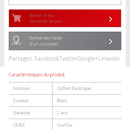
Ajouter à ma
demande de prix
Demander l'aide
d'un conseiller
Partagez :
Facebook
Twitter
Google+
Linkedin
Caractéristiques du produit
Fonction
Coffret Électrique
Couleur
Blanc
Garantie
2 ans
CE/IEC
Oui/Oui