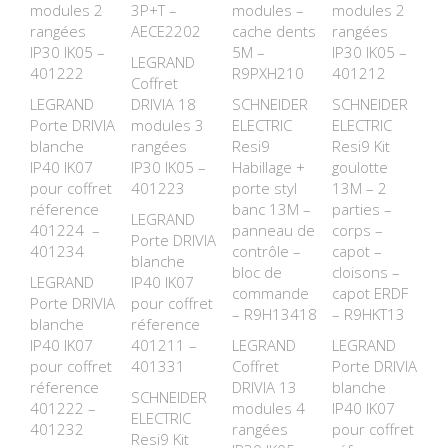
modules 2
3P+T –
modules –
modules 2
rangées
AECE2202
cache dents
rangées
IP30 IK05 –
5M –
IP30 IK05 –
LEGRAND
401222
R9PXH210
401212
Coffret
LEGRAND
DRIVIA 18
SCHNEIDER
SCHNEIDER
Porte DRIVIA
modules 3
ELECTRIC
ELECTRIC
blanche
rangées
Resi9
Resi9 Kit
IP40 IK07
IP30 IK05 –
Habillage +
goulotte
pour coffret
401223
porte styl
13M – 2
réference
banc 13M –
parties –
LEGRAND
401224 –
panneau de
corps –
Porte DRIVIA
401234
contrôle –
capot –
blanche
bloc de
cloisons –
LEGRAND
IP40 IK07
commande
capot ERDF
Porte DRIVIA
pour coffret
– R9H13418
– R9HKT13
blanche
réference
IP40 IK07
401211 –
LEGRAND
LEGRAND
pour coffret
401331
Coffret
Porte DRIVIA
réference
DRIVIA 13
blanche
SCHNEIDER
401222 –
modules 4
IP40 IK07
ELECTRIC
401232
rangées
pour coffret
Resi9 Kit