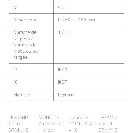
NF
Oui
Dimensions
H 250 x L 250 mm
Nombre de
1 / 13
rangées /
Nombre de
modules par
rangée
IP
IP40
IK
IK07
Marque
Legrand
LEGRAND
MONO 16
monobloc –
LEGRAND
Coffret
Ampères et
1P+N – 63A
Coffret
DRIVIA 18
1 prise
– 10
DRIVIA 13