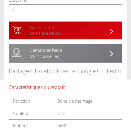
QUANTITÉ
Ajouter à ma
demande de prix
Demander l'aide
d'un conseiller
Partagez :
Facebook
Twitter
Google+
Linkedin
Caractéristiques du produit
Fonction
Boîte de montage
Couleur
Gris
Matière
SEBS