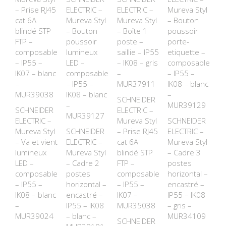
– Prise RJ45
ELECTRIC –
ELECTRIC –
Mureva Styl
cat 6A
Mureva Styl
Mureva Styl
– Bouton
blindé STP
– Bouton
– Boîte 1
poussoir
FTP –
poussoir
poste –
porte-
composable
lumineux
saillie – IP55
etiquette –
– IP55 –
LED –
– IK08 – gris
composable
IK07 – blanc
composable
–
– IP55 –
–
– IP55 –
MUR37911
IK08 – blanc
MUR39038
IK08 – blanc
–
SCHNEIDER
–
MUR39129
SCHNEIDER
ELECTRIC –
MUR39127
ELECTRIC –
Mureva Styl
SCHNEIDER
Mureva Styl
SCHNEIDER
– Prise RJ45
ELECTRIC –
– Va et vient
ELECTRIC –
cat 6A
Mureva Styl
lumineux
Mureva Styl
blindé STP
– Cadre 3
LED –
– Cadre 2
FTP –
postes
composable
postes
composable
horizontal –
– IP55 –
horizontal –
– IP55 –
encastré –
IK08 – blanc
encastré –
IK07 –
IP55 – IK08
–
IP55 – IK08
MUR35038
– gris –
MUR39024
– blanc –
MUR34109
SCHNEIDER