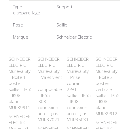
Type
Support
d'appareillage
Pose
Saillie
Marque
Schneider Electric
SCHNEIDER
SCHNEIDER
SCHNEIDER
SCHNEIDER
ELECTRIC –
ELECTRIC –
ELECTRIC –
ELECTRIC –
Mureva Styl
Mureva Styl
Mureva Styl
Mureva Styl
– Boîte 1
– Va et vient
– Prise
– Boîte 2
poste –
–
courant
postes
saillie – IP55
composable
2P+T –
verticale –
– IK08 –
– IP55 –
saillie – IP55
saillie – IP55
blanc –
IK08 –
– IK08 –
– IK08 –
MUR39911
connexion
connexion
blanc –
auto – gris –
auto – gris –
MUR39912
SCHNEIDER
MUR37021
MUR35031
ELECTRIC –
SCHNEIDER
Mureva Styl
SCHNEIDER
SCHNEIDER
ELECTRIC –