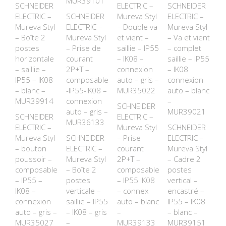
MUR39101
SCHNEIDER
ELECTRIC –
SCHNEIDER
ELECTRIC –
SCHNEIDER
Mureva Styl
ELECTRIC –
Mureva Styl
ELECTRIC –
– Double va
Mureva Styl
– Boîte 2
Mureva Styl
et vient –
– Va et vient
postes
– Prise de
saillie – IP55
– complet
horizontale
courant
– IK08 –
saillie – IP55
– saillie –
2P+T –
connexion
– IK08
IP55 – IK08
composable
auto – gris –
connexion
– blanc –
-IP55-IK08 –
MUR35022
auto – blanc
MUR39914
connexion
–
SCHNEIDER
auto – gris –
MUR39021
SCHNEIDER
ELECTRIC –
MUR36133
ELECTRIC –
Mureva Styl
SCHNEIDER
Mureva Styl
SCHNEIDER
– Prise
ELECTRIC –
– bouton
ELECTRIC –
courant
Mureva Styl
poussoir –
Mureva Styl
2P+T –
– Cadre 2
composable
– Boîte 2
composable
postes
– IP55 –
postes
– IP55 IK08
vertical –
IK08 –
verticale –
– connex
encastré –
connexion
saillie – IP55
auto – blanc
IP55 – IK08
auto – gris –
– IK08 – gris
–
– blanc –
MUR35027
–
MUR39133
MUR39151