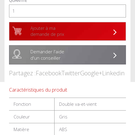
QUANTITÉ
Ajouter à ma
demande de prix
Demander l'aide
d'un conseiller
Partagez :
Facebook
Twitter
Google+
Linkedin
Caractéristiques du produit
Fonction
Double va-et-vient
Couleur
Gris
Matière
ABS