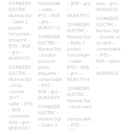
SCHNEIDER
horizontale
– IK08 – gris
auto – gris –
ELECTRIC –
– saillie –
–
MUR36133
Mureva Styl
IP55 – IK08
MUR37911
SCHNEIDER
– Cadre 2
– gris –
SCHNEIDER
ELECTRIC –
postes
MUR37713
ELECTRIC –
Mureva Styl
horizontal –
SCHNEIDER
Mureva Styl
– Double va
encastré –
ELECTRIC –
– Boîte 2
et vient –
IP55 – IK08
Mureva Styl
postes
composable
– gris –
– bouton
horizontale
– IP55 –
MUR34101
poussoir
– saillie –
IK08 – blanc
SCHNEIDER
porte-
IP55 – IK08
–
ELECTRIC –
étiquette –
– gris –
MUR39022
Mureva Styl
composable
MUR37914
– Prise
– IP55 –
SCHNEIDER
courant
IK08 – gris –
ELECTRIC –
2P+T –
MUR34029
Mureva Styl
saillie – IP55
SCHNEIDER
– Va et vient
– IK08 –
ELECTRIC –
–
connexion
Mureva Styl
composable
auto – gris –
– Cadre 3
– IP55 –
MUR35031