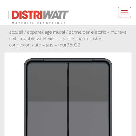
Toggl
navig
accueil
/
appareillage mural
/ schneider electric – mureva
styl – double va et vient – saillie – ip55 – ik08 –
connexion auto – gris – mur35022