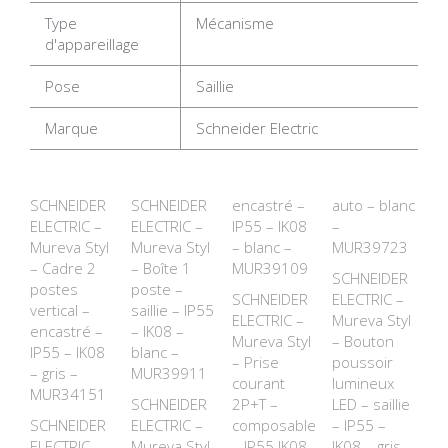
Type
Mécanisme
d'appareillage
Pose
Saillie
Marque
Schneider Electric
SCHNEIDER
SCHNEIDER
encastré –
auto – blanc
ELECTRIC –
ELECTRIC –
IP55 – IK08
–
Mureva Styl
Mureva Styl
– blanc –
MUR39723
– Cadre 2
– Boîte 1
MUR39109
SCHNEIDER
postes
poste –
SCHNEIDER
ELECTRIC –
vertical –
saillie – IP55
ELECTRIC –
Mureva Styl
encastré –
– IK08 –
Mureva Styl
– Bouton
IP55 – IK08
blanc –
– Prise
poussoir
– gris –
MUR39911
courant
lumineux
MUR34151
SCHNEIDER
2P+T –
LED – saillie
SCHNEIDER
ELECTRIC –
composable
– IP55 –
ELECTRIC –
Mureva Styl
– IP55 IK08
IK08 – gris –