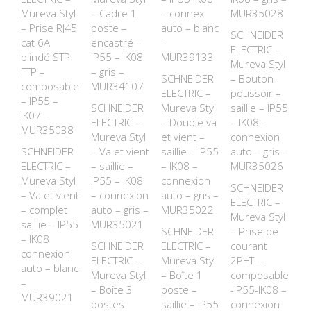
Mureva Styl
– Cadre 1
– connex
MUR35028
– Prise RJ45
poste –
auto – blanc
SCHNEIDER
cat 6A
encastré –
–
ELECTRIC –
blindé STP
IP55 – IK08
MUR39133
Mureva Styl
FTP –
– gris –
SCHNEIDER
– Bouton
composable
MUR34107
ELECTRIC –
poussoir –
– IP55 –
SCHNEIDER
Mureva Styl
saillie – IP55
IK07 –
ELECTRIC –
– Double va
– IK08 –
MUR35038
Mureva Styl
et vient –
connexion
SCHNEIDER
– Va et vient
saillie – IP55
auto – gris –
ELECTRIC –
– saillie –
– IK08 –
MUR35026
Mureva Styl
IP55 – IK08
connexion
SCHNEIDER
– Va et vient
– connexion
auto – gris –
ELECTRIC –
– complet
auto – gris –
MUR35022
Mureva Styl
saillie – IP55
MUR35021
SCHNEIDER
– Prise de
– IK08
SCHNEIDER
ELECTRIC –
courant
connexion
ELECTRIC –
Mureva Styl
2P+T –
auto – blanc
Mureva Styl
– Boîte 1
composable
–
– Boîte 3
poste –
-IP55-IK08 –
MUR39021
postes
saillie – IP55
connexion