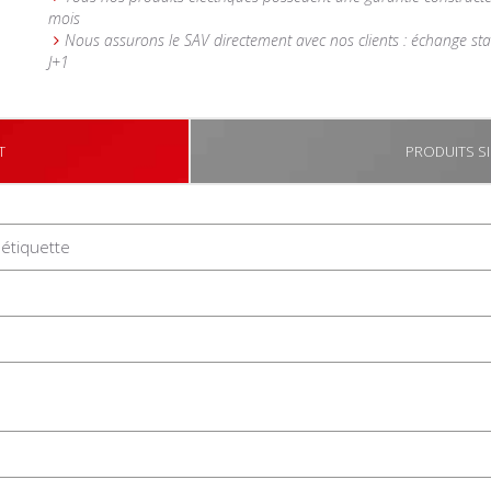
mois
Nous assurons le SAV directement avec nos clients : échange st
J+1
T
PRODUITS SI
étiquette