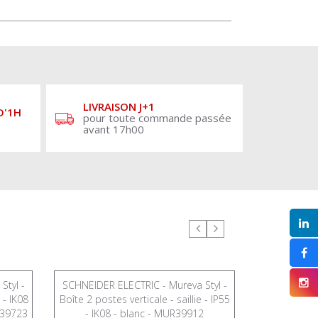
LIVRAISON J+1
D'1H
pour toute commande passée
avant 17h00
Styl -
SCHNEIDER ELECTRIC - Mureva Styl -
SCHNEIDER E
 - IK08
Boîte 2 postes verticale - saillie - IP55
Va et vient 
R39723
- IK08 - blanc - MUR39912
- connexio