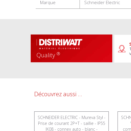
Marque
Schneider Electric
®
Quality
Découvrez aussi ...
ureva Styl -
SCHNEIDER ELECTRIC - Mureva Styl -
SCHNE
neux LED -
Prise de courant 2P+T - saillie - IP55
is - MUR35028
IK08 - connex auto - blanc -
comp