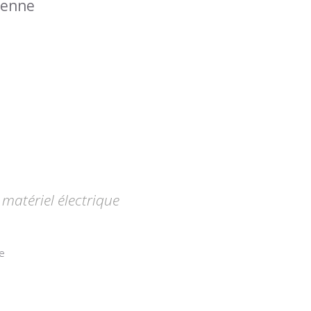
éenne
matériel électrique
e