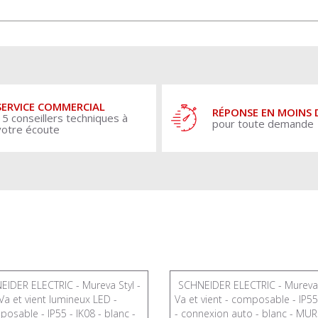
SERVICE COMMERCIAL
RÉPONSE EN MOINS 
15 conseillers techniques à
pour toute demande
votre écoute
IDER ELECTRIC - Mureva Styl -
SCHNEIDER ELECTRIC - Mureva 
Va et vient lumineux LED -
Va et vient - composable - IP55
osable - IP55 - IK08 - blanc -
- connexion auto - blanc - MU