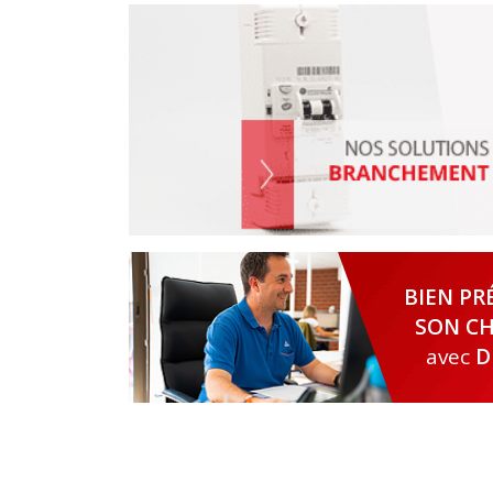
BIEN PR
SON CH
avec
D