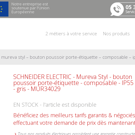
Notre entreprise est
soutenue par l'Union
Européenne
2 métiers à votre service
Nos produits
– mureva styl – bouton poussoir porte-étiquette – composable – i
SCHNEIDER ELECTRIC - Mureva Styl - bouton
poussoir porte-étiquette - composable - IP55 
- gris - MUR34029
EN STOCK - l'article est disponible
Bénéficiez des meilleurs tarifs garantis & négocié
effectuant votre demande de prix dès maintenant
Tous nos produits électriques possèdent une garantie construct