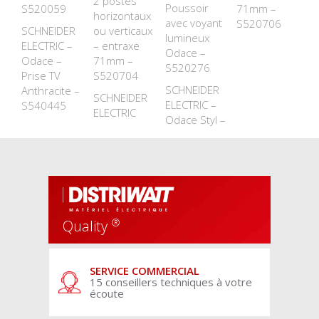
2 postes
Poussoir
S520059
71mm –
horizontaux
avec voyant
S520706
SCHNEIDER
ou verticaux
lumineux
ELECTRIC –
– entraxe
Odace –
Odace –
71mm –
S520276
Prise TV
S520704
SCHNEIDER
Anthracite –
SCHNEIDER
ELECTRIC –
S540445
ELECTRIC
Odace Styl –
®
Quality
SERVICE COMMERCIAL
15 conseillers techniques à votre
écoute