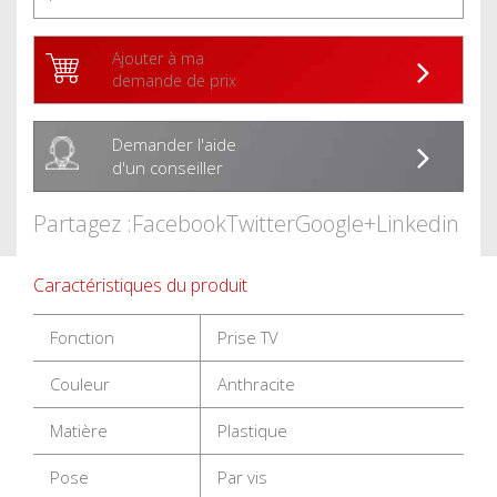
Ajouter à ma
demande de prix
Demander l'aide
d'un conseiller
Partagez :
Facebook
Twitter
Google+
Linkedin
Caractéristiques du produit
Fonction
Prise TV
Couleur
Anthracite
Matière
Plastique
Pose
Par vis