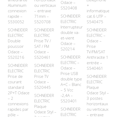
Odace –
Aluminium
ou verticaux
+
S520408
connexion
– entraxe
informatique)
SCHNEIDER
rapide –
71mm –
cat.6 UTP –
ELECTRIC
S530052
S520708
S540475
Interrupteur
SCHNEIDER
SCHNEIDER
SCHNEIDER
double va-
ELECTRIC
ELECTRIC
ELECTRIC –
et-vient
Double
Prise TV /
Odace –
Odace –
poussoir
SAT / FM
Prise
S20214
Odace –
Odace –
TV/FM/SAT
SCHNEIDER
S520216
S520461
Anthracite 1
ELECTRIC –
entrée –
SCHNEIDER
SCHNEIDER
Odace –
S540461
ELECTRIC
ELECTRIC
Prise USB
Prise de
Prise TV
SCHNEIDER
double type
courant
Odace –
ELECTRIC
A+C – Blanc
standard
S520445
Plaque
– 5 Vcc
2P+T Odace
Odace Styl –
SCHNEIDER
-2,4A –
– 2
3 postes
ELECTRIC
S520401
connexions
horizontaux
Plaque
SCHNEIDER
rapides par
ou verticaux
Odace Styl –
ELECTRIC
pôle –
– entraxe