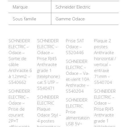
Marque
Schneider Electric
Sous famille
Gamme Odace
SCHNEIDER
SCHNEIDER
Prise SAT
Plaque 2
ELECTRIC –
ELECTRIC –
Odace –
postes
Odace –
Odace –
S520446
Anthracite
Sortie de
Prise RJ45
horizontal /
SCHNEIDER
câble
Anthracite
vertical –
ELECTRIC –
Anthracite 6
grade 1
entraxe
Odace – Va-
à 12mm2 –
(téléphone)
71mm –
et-vient 10A
S540662
cat.5 UTP –
S540704
Anthracite –
S540471
SCHNEIDER
S540204
SCHNEIDER
ELECTRIC –
SCHNEIDER
ELECTRIC –
SCHNEIDER
Odace –
ELECTRIC
Odace –
ELECTRIC
Prise de
Plaque
Prise RJ45
Prise
courant
Odace Styl –
Anthracite
alimentation
2P+T
4 postes
grade 1
USB 5V~
affleurante
horizontaux
(téléphone