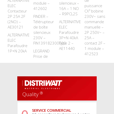
ALTERNATIVE
de
module –
silencieux –
ELEC
puissance
412602
16A – 1 NO
Contacteur
CX³ bobine
– R9PCL2S
2P 25A 2F
FINDER –
230V~ sans
(2NO) –
Télérupteur
ALTERNATIVE
commande
AE30121
de boîte
ELEC
manuelle –
silencieux
Parafoudre
2P 250V~ –
ALTERNATIVE
230V –
3P+N 40kA
25A –
ELEC
FIN139182300000
Type 2 –
contact 2F –
Parafoudre
AE11440
1 module –
1P+N 20kA
LEGRAND
412523
Prise de
®
Quality
SERVICE COMMERCIAL