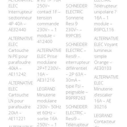
ELEC
250V~
SCHNEIDER
Télérupteur
Interrupteur
contact 1F –
ELECTRIC
unipolaire ?
sectionneur
tension
Sonnerie
16A – 1
4P 40A –
commande
Resi 9
module –
AE32440
230V~ – 1
230V~ –
R9PCL116
module –
R9PCBS
ALTERNATIVE
ALTERNATIVE
412400
ELEC
SCHNEIDER
ELEC Voyant
Cartouche
ALTERNATIVE
ELECTRIC –
lumineux
N-PE pour
ELEC Prise
Resi9 –
simple
parafoudre
modulaire
interrupteur
Orange –
40kA –
2P+T 230V~
différentiel
AE30103
AE11242
16A –
– 2P 63A –
ALTERNATIVE
AE31216
30mA –
ALTERNATIVE
ELEC
type Fsi –
ELEC
LEGRAND
Minuterie
peignable –
Cartouche
Minuterie
d’escalier
R9PRF263
LN pour
modulaire
16A – AE
parafoudre
230V~ 50Hz
SCHNEIDER
30216
20kA –
et 60Hz –
ELECTRIC –
LEGRAND
AE11221
sortie 16A
Resi9 –
Contacteur
250V~ – 1
Télérupteur