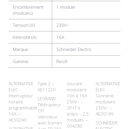
Encombrement
1 module
(modules)
Tension (V)
230V~
Intensité (A)
16A
Marque
Schneider Electric
Gamme
Resi9
ALTERNATIVE
Type 2 –
courant
ALTERNATIVE
ELEC
AE11220
modulaire
ELEC
Interrupteur
10A à 16A
Sonnerie
LEGRAND
horaire
250V~ –
modulaire
Télérupteur
programmable
2P+T à
230V~ –
CX³
16A –
éclips – 2,5
AE30199
silencieux
AE30240
modules –
avec bornes
SCHNEIDER
004280
ALTERNATIVE
à vis 1P 16A
ELECTRIC