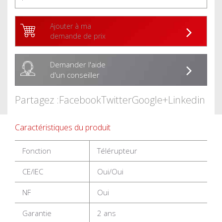
Ajouter à ma
demande de prix
Demander l'aide
d'un conseiller
Partagez :
Facebook
Twitter
Google+
Linkedin
Caractéristiques du produit
Fonction
Télérupteur
CE/IEC
Oui/Oui
NF
Oui
Garantie
2 ans