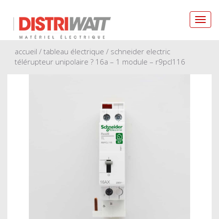
Toggl
navig
accueil
/
tableau électrique
/ schneider electric
télérupteur unipolaire ? 16a – 1 module – r9pcl116