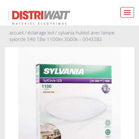
Toggl
navig
accueil
/
éclairage led
/ sylvania hublot avec lampe
sylcircle 340 18w 1100lm 3000k – 0043282