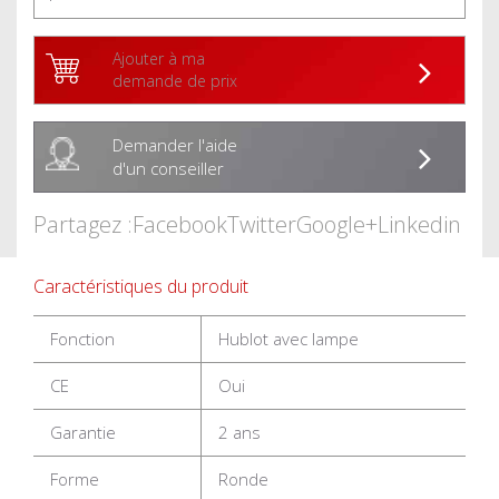
Ajouter à ma
demande de prix
Demander l'aide
d'un conseiller
Partagez :
Facebook
Twitter
Google+
Linkedin
Caractéristiques du produit
Fonction
Hublot avec lampe
CE
Oui
Garantie
2 ans
Forme
Ronde