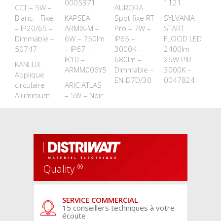
0005371
1121
CCT – 5W –
AURORA
Blanc – Fixe
KAPSEA
Spot fixe RT
SYLVANIA
– IP20/65 –
ARMIX-M –
Pro – 7W –
START
Dimmable –
6W – 750lm
IP65 –
FLOOD LED
50747
– IP67 –
3000K –
2400lm
IK10 –
680lm –
26W PIR
KANLUX
ARMM006Y5
Dimmable –
3000K –
Applique
EN-D7D/30
0047824
circulaire
ARIC ATLAS
Aluminium
– 5W – Noir
®
Quality
SERVICE COMMERCIAL
15 conseillers techniques à votre
écoute