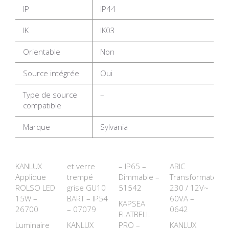
IP
IP44
IK
IK03
Orientable
Non
Source intégrée
Oui
Type de source
–
compatible
Marque
Sylvania
KANLUX
et verre
– IP65 –
ARIC
Applique
trempé
Dimmable –
Transformateur
ROLSO LED
grise GU10
51542
230 / 12V~
15W –
BART – IP54
60VA –
KAPSEA
26700
– 07079
0642
FLATBELL
Luminaire
KANLUX
PRO –
KANLUX