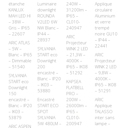
étanche
Luminaire
240W –
Applique
KANLUX
downlight
31200lm –
circulaire
MAH LED HI
ROUNDA
IP65 –
Aluminium
– 38W –
V2LED 6W
CL010-
et verre
Gris – IP65
NW Blanc –
240947
trempé
– 22607
IP44 –
noire GU10
ARIC
28937
– IP44 –
ARIC ATLAS
Projecteur
22441
– 5W –
SYLVANIA
WINK 2 LED
Blanc – IP65
START eco
– 21,3W –
ARIC
– Dimmable
Downlight
4000K –
Projecteur
– 51540
200
IP65 – IK08
WINK 2 LED
encastré –
– 51292
– 9,8W –
SYLVANIA
Blanc – IP20
4000K –
START eco
KAPSEA
– IK03 –
IP65 – IK08
Downlight
FLATBELL
53880
– 51291
150
PRO –
encastré –
Encastré
200W –
ARIC
Blanc – IP20
START ECO
26000lm –
Applique
– IK03 –
SPOT
IP65 –
TALASSO
53879
SYLVANIA
CL010-
inter sans
5W 480LM –
200947
lampe –
ARIC ASPEN