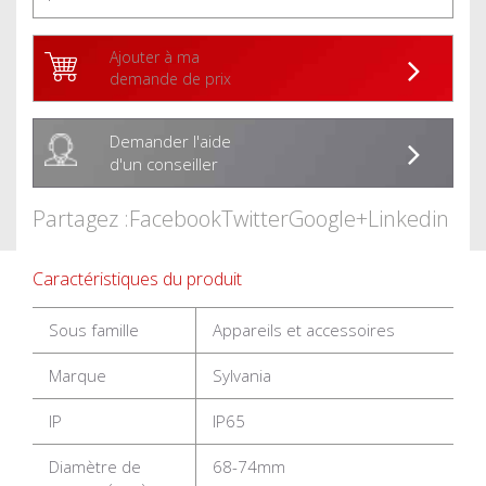
Ajouter à ma
demande de prix
Demander l'aide
d'un conseiller
Partagez :
Facebook
Twitter
Google+
Linkedin
Caractéristiques du produit
Sous famille
Appareils et accessoires
Marque
Sylvania
IP
IP65
Diamètre de
68-74mm