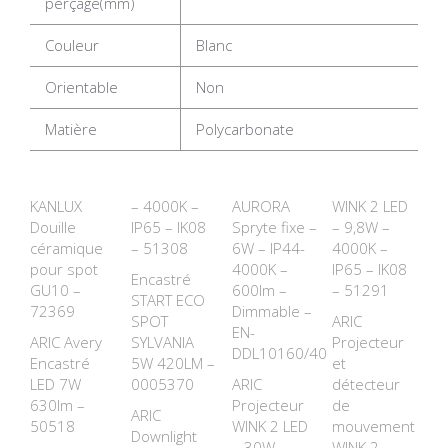
perçage(mm)
Couleur
Blanc
Orientable
Non
Matière
Polycarbonate
KANLUX
– 4000K –
AURORA
WINK 2 LED
Douille
IP65 – IK08
Spryte fixe –
– 9,8W –
céramique
– 51308
6W – IP44-
4000K –
pour spot
4000K –
IP65 – IK08
Encastré
GU10 –
600lm –
– 51291
START ECO
72369
Dimmable –
SPOT
ARIC
EN-
ARIC Avery
SYLVANIA
Projecteur
DDL10160/40
Encastré
5W 420LM –
et
LED 7W
0005370
ARIC
détecteur
630lm –
Projecteur
de
ARIC
50518
WINK 2 LED
mouvement
Downlight
– 30W –
WINK 2