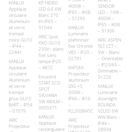
KANLUX
KIT HIDRO
4000K –
SENSOR
Applique
LED 6-E 6W
IP65 – IK08
LED – 10W –
circulaire
Blanc 370
– 51295
4000K –
Aluminium
lm IP65 –
IP65 – IK08
et verre
51044
KANLUX
– 51306
trempé
Luminaire
ARIC Spot
noire GU10
plafonnier
ARIC ASPEN
FIXO GU10
– IP44 –
fixe Chromé
TILT CCT –
230V~ blanc
22441
VIDI – IP20 –
5W – Blanc
fixe sans
02791
– Orientable
KANLUX
lampe IP20
– IP20/65 –
Applique
– 4872
KAPSEA
Dimmable –
circulaire
Projecteur
Encastré
51226
Aluminium
aluminium
START ECO
et verre
IZIG +S
KANLUX
SPOT
trempé
300W –
Luminaire
SYLVANIA
grise GU10
IP66 – IK10
downlight
5W 480LM –
BART – IP54
–
ROUNDA
0005371
– 07079
FLL300B45C
V2LED 6W
KANLUX
WW Blanc –
ARIC
ARIC
Applique
IP44 –
Projecteur
Projecteur
rectangulaire
28938