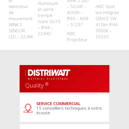
et
WINK 2 LED
Aluminium
détecteur
– 50,6W –
ARIC Spot
et verre
de
4000K –
led intégrée
trempé
mouvement
IP65 – IK08
GRACE 5W
noire GU10
WINK 2
– 51297
410lm IP44
– IP44 –
SENSOR
3000K –
22440
ARIC
LED – 32,4W
50330
Projecteur
®
Quality
SERVICE COMMERCIAL
15 conseillers techniques à votre
écoute