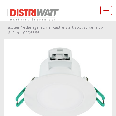
Toggl
navig
accueil
/
éclairage led
/ encastré start spot sylvania 6w
610lm – 0005565