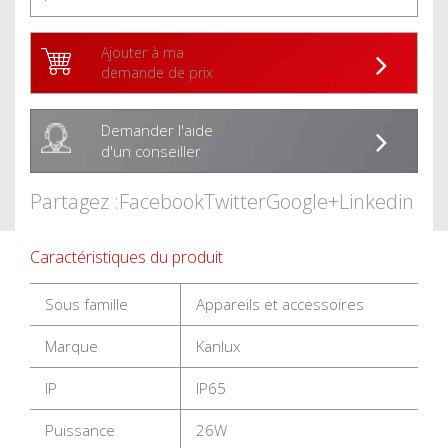
Ajouter à ma
demande de prix
Demander l'aide
d'un conseiller
Partagez :
Facebook
Twitter
Google+
Linkedin
Caractéristiques du produit
Sous famille
Appareils et accessoires
Marque
Kanlux
IP
IP65
Puissance
26W