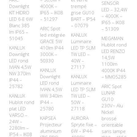
SENSOR
Downlight
4000K –
trempé
LED – 32,4W
KIT HIDRO
IP65 – IK08
grise GU10
– 4000K –
LED 6-E 6W
– 51297
BART – IP54
IP65 – IK08
Blanc 385
– 07079
ARIC Spot
– 51309
lm IP65 –
led intégrée
KANLUX
51045
MEGAMAN
GRACE 5W
Luminaire
Hublot rond
KANLUX
410lm IP44
LED TP SLIM
LED RENZO
Downlight
3000K –
TW LED –
14,5W
LED rond
50330
40W –
1100lm
IVIAN 4,5W
27117
KANLUX
4000K IP44
NW 370lm
Downlight
KANLUX
– MM05285
IP44 –
LED rond
Luminaire
25782
ARIC Spot
IVIAN 4,5W
LED TP SLIM
LUNAR
KANLUX
WW 340lm
TW LED –
GU10
Hublot rond
IP44 –
50W –
230V~ Alu
plat LED
25780
27118
Nickel
VARSO –
KAPSEA
AURORA
brossé
24W –
Projecteur
Spryte fixe –
orientable
2280lm –
aluminium
6W – IP44-
sans lampe
IP54 – IK08