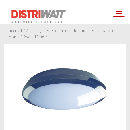
Toggl
navig
accueil
/
éclairage led
/ kanlux plafonnier led daba pro –
noir – 26w – 19067