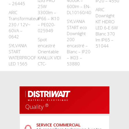
IZIG PRO
4000K –
IP20 – 4550
– 26445
25W
600lm – EN-
ARIC
ARIC
3300lm –
DL10160/40
Downlight
Transformateur
IP66 – IK10
SYLVANIA
KIT HIDRO
230 / 12V~
– PE020-
START eco
LED 6-E 6W
60VA –
025949
Downlight
Blanc 370
0642
Spot
200
lm IP65 –
SYLVANIA
encastré
encastré –
51044
START
Orientable
Blanc – IP20
WATERPROOF
KANLUX VIDI
– IK03 –
LED 1565
CTC-
53880
®
Quality
SERVICE COMMERCIAL