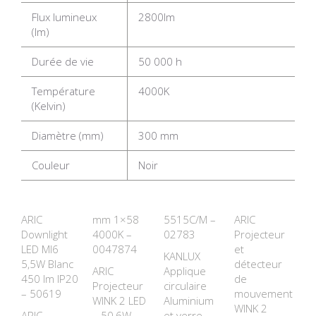
Flux lumineux
2800lm
(lm)
Durée de vie
50 000 h
Température
4000K
(Kelvin)
Diamètre (mm)
300 mm
Couleur
Noir
ARIC
mm 1×58
5515C/M –
ARIC
Downlight
4000K –
02783
Projecteur
LED MI6
0047874
et
KANLUX
5,5W Blanc
détecteur
ARIC
Applique
450 lm IP20
de
Projecteur
circulaire
– 50619
mouvement
WINK 2 LED
Aluminium
WINK 2
ARIC
– 50,6W –
et verre