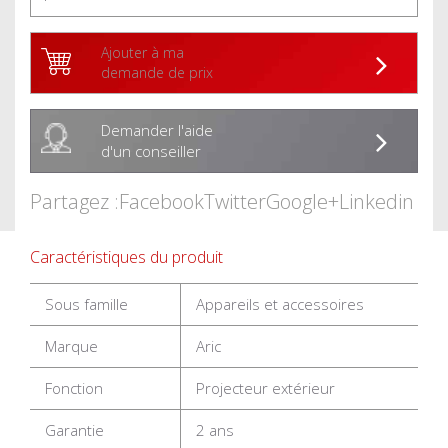
Ajouter à ma
demande de prix
Demander l'aide
d'un conseiller
Partagez :
Facebook
Twitter
Google+
Linkedin
Caractéristiques du produit
Sous famille
Appareils et accessoires
Marque
Aric
Fonction
Projecteur extérieur
Garantie
2 ans