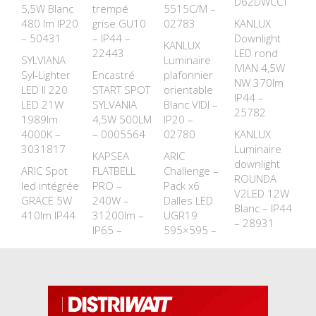
D62DWCCT
5,5W Blanc
trempé
5515C/M –
480 lm IP20
grise GU10
02783
KANLUX
– 50431
– IP44 –
Downlight
KANLUX
22443
LED rond
SYLVIANA
Luminaire
IVIAN 4,5W
Syl-Lighter
Encastré
plafonnier
NW 370lm
LED II 220
START SPOT
orientable
IP44 –
LED 21W
SYLVANIA
Blanc VIDI –
25782
1989lm
4,5W 500LM
IP20 –
4000K –
– 0005564
02780
KANLUX
3031817
Luminaire
KAPSEA
ARIC
downlight
ARIC Spot
FLATBELL
Challenge –
ROUNDA
led intégrée
PRO –
Pack x6
V2LED 12W
GRACE 5W
240W –
Dalles LED
Blanc – IP44
410lm IP44
31200lm –
UGR19
– 28931
IP65 –
595×595 –