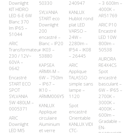
Downlight
50330
240947
– 3 600lm –
KIT HIDRO
4000K –
SYLVANIA
KANLUX
LED 6-E 6W
AR51769
START eco
Hublot rond
Blanc 370
Downlight
plat LED
ARIC P10
lm IP65 –
200
VARSO –
Encastré
51044
encastré –
24W –
LED 10W
ARIC
Blanc – IP20
2280lm –
800lm –
Transformateur
– IK03 –
IP54 – IK08
50538
230 / 12V~
53880
– 26445
AURORA
60VA –
KAPSEA
ARIC
RE4X4CS
0642
ARMIX-M –
Applique
Spot
Encastré
6W – 750lm
TALASSO
encastré
START ECO
– IP67 –
simple sans
basculant –
SPOT
IK10 –
lampe –
6W – IP65 –
SYLVANIA
ARMM006Y5
1120
2700K –
5W 480LM –
3000K –
KANLUX
Spot
0005371
4000K –
Applique
encastré
600lm –
ARIC
circulaire
Orientable
Gradable –
Downlight
Aluminium
KANLUX VIDI
EN-
LED MI5
et verre
CTC-